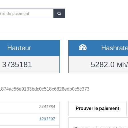
Hauteur
Hashrat
3735181
5282.0
Mh/
1874ac56e9133bdc0c518c6826edb0c5c373
2441784
Prouver le paiement
1293397