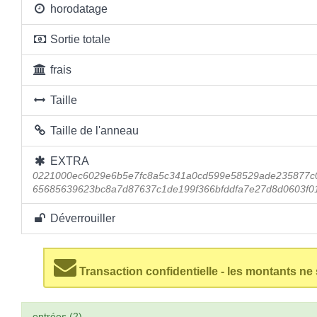
horodatage
Sortie totale
frais
Taille
Taille de l'anneau
EXTRA
0221000ec6029e6b5e7fc8a5c341a0cd599e58529ade235877c0
65685639623bc8a7d87637c1de199f366bfddfa7e27d8d0603f0
Déverrouiller
Transaction confidentielle - les montants ne
entrées (2)