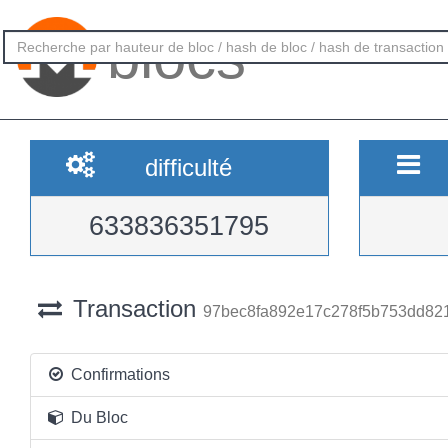
blocs
difficulté
633836351795
Transaction
97bec8fa892e17c278f5b753dd82
Confirmations
Du Bloc