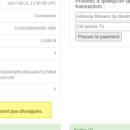
Prouvez à quelqu'un q
2017-04-21 13:30:39 UTC
transaction.:
Confidentiel
0.016328000000 XMR
13289 B
3
35bf439f810681e697017d84f
1d11c85
0
 sont pas divulgués.
Sorties (2)