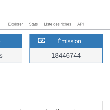
Explorer
Stats
Liste des riches
API
e
Émission
18446744
s