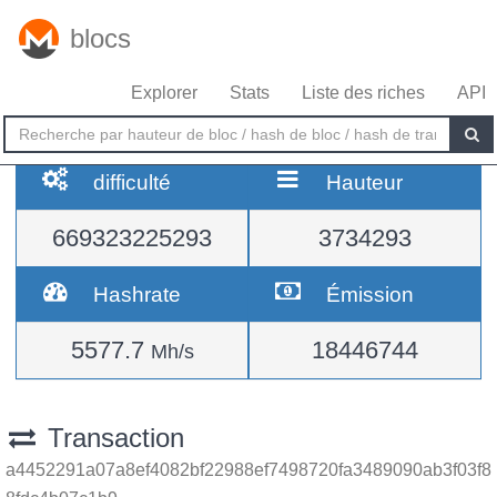
blocs
Explorer
Stats
Liste des riches
API
difficulté
Hauteur
669323225293
3734293
Hashrate
Émission
5577.7
18446744
Mh/s
Transaction
a4452291a07a8ef4082bf22988ef7498720fa3489090ab3f03f8