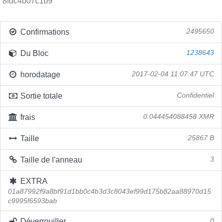
8fdc4b07c1b9
Confirmations
2495650
Du Bloc
1238643
horodatage
2017-02-04 11:07:47 UTC
Sortie totale
Confidentiel
frais
0.044454088458 XMR
Taille
25867 B
Taille de l'anneau
3
EXTRA
01a87992f9a8bf91d1bb0c4b3d3c8043ef99d175b82aa88970d15
c9995f6593bab
Déverrouiller
0