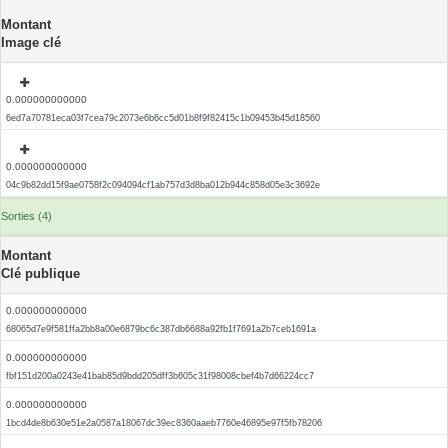
Montant
Image clé
0.000000000000
6ed7a70781eca03f7cea79c2073e6b6cc5d01b8f9f82415c1b09453b45d18560
0.000000000000
04c9b82dd15f9ae0758f2c094094cf1ab757d3d8ba012b944c858d05e3c3692e
Sorties (4)
Montant
Clé publique
0.000000000000
68065d7e9f581ffa2bb8a00e6879bc6c387db6688a92fb1f7691a2b7ceb1691a
0.000000000000
fbf151d200a0243e41bab85d9bdd205dff3b605c31f98008cbef4b7d66224cc7
0.000000000000
1bcd4de8b630e51e2a0587a18067dc39ec8360aaeb7760e46895e97f5fb78206