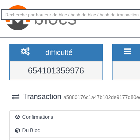
blocs
difficulté
654101359976
Transaction
a5880176c1a47b102de9177d80ee
Confirmations
Du Bloc