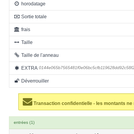
horodatage
Sortie totale
frais
Taille
Taille de l'anneau
EXTRA
0144e065b7565481f0e06bc5cfb119628dd92c58f
Déverrouiller
Transaction confidentielle - les montants ne
entrées (1)