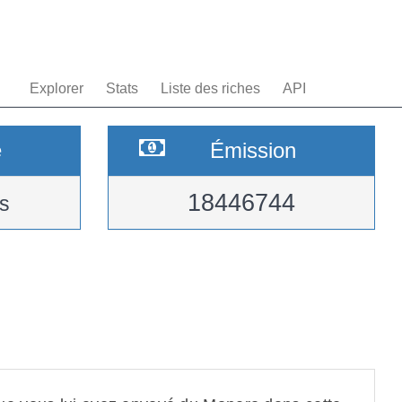
Explorer
Stats
Liste des riches
API
e
Émission
18446744
s