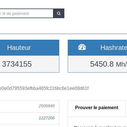
Hauteur
Hashrat
3734155
5450.8
Mh/
0e0d795593efbba465fc116bc6e1ee08d61f
2506949
Prouver le paiement
1227206