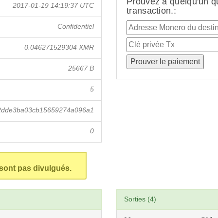
Prouvez à quelqu'un q
2017-01-19 14:19:37 UTC
transaction.:
Confidentiel
0.046271529304 XMR
25667 B
5
2dde3ba03cb15659274a096a1
0
 sont pas divulgués.
Sorties (4)