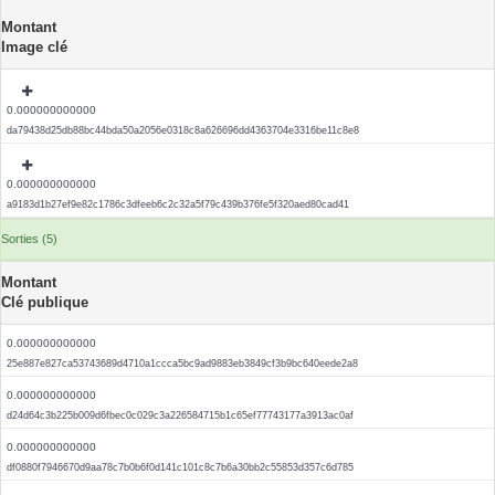
Montant
Image clé
0.000000000000
da79438d25db88bc44bda50a2056e0318c8a626696dd4363704e3316be11c8e8
0.000000000000
a9183d1b27ef9e82c1786c3dfeeb6c2c32a5f79c439b376fe5f320aed80cad41
Sorties (5)
Montant
Clé publique
0.000000000000
25e887e827ca53743689d4710a1ccca5bc9ad9883eb3849cf3b9bc640eede2a8
0.000000000000
d24d64c3b225b009d6fbec0c029c3a226584715b1c65ef77743177a3913ac0af
0.000000000000
df0880f7946670d9aa78c7b0b6f0d141c101c8c7b6a30bb2c55853d357c6d785