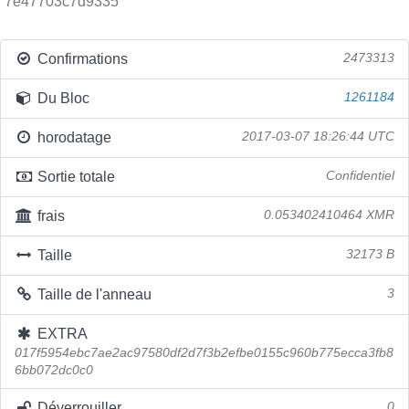
7e47703c7d9335
Confirmations
2473313
Du Bloc
1261184
horodatage
2017-03-07 18:26:44 UTC
Sortie totale
Confidentiel
frais
0.053402410464 XMR
Taille
32173 B
Taille de l'anneau
3
EXTRA
017f5954ebc7ae2ac97580df2d7f3b2efbe0155c960b775ecca3fb8
6bb072dc0c0
Déverrouiller
0