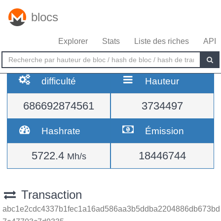
blocs
Explorer
Stats
Liste des riches
API
difficulté
Hauteur
686692874561
3734497
Hashrate
Émission
5722.4
18446744
Mh/s
Transaction
abc1e2cdc4337b1fec1a16ad586aa3b5ddba2204886db673bd