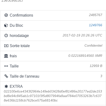
15e5ce6c0cf
Confirmations
2485767
Du Bloc
1249766
horodatage
2017-02-19 20:26:26 UTC
Sortie totale
Confidentiel
frais
0.022168914560 XMR
Taille
12959 B
Taille de l'anneau
3
EXTRA
022100e6ce4343f2964e149eb03428d0ef81486e20177ed2de153
bd8e94c845ab1c97101f3f5d807994fa8aaf784e07053263b7c637
8e636b1158cb762bce575a68140bc