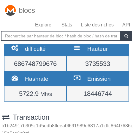
blocs
Explorer
Stats
Liste des riches
API
difficulté
Hauteur
686748799676
3735533
Hashrate
Émission
5722.9
18446744
Mh/s
Transaction
b1b24917b305c1d5edb8ffeea0f691989e6817a1cffc864f7686c