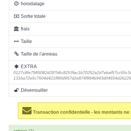
horodatage
Sortie totale
frais
Taille
Taille de l'anneau
EXTRA
0127c8fe7985082d287b6c8253fac1b70252a2d7ebaf57cc55c3a
131ba72e5c7604d421f86fd957d2e874f994b943d04654d26229
Déverrouiller
Transaction confidentielle - les montants ne
entrées (1)