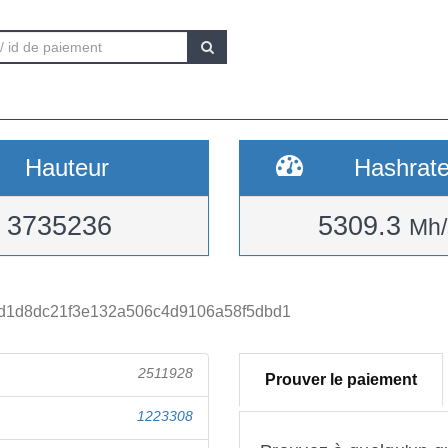
Hauteur
Hashrat
3735236
5309.3
Mh/
ad1d8dc21f3e132a506c4d9106a58f5dbd1
2511928
Prouver le paiement
1223308