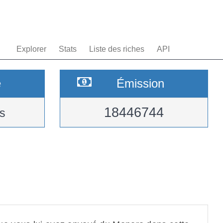
Explorer
Stats
Liste des riches
API
e
Émission
18446744
s