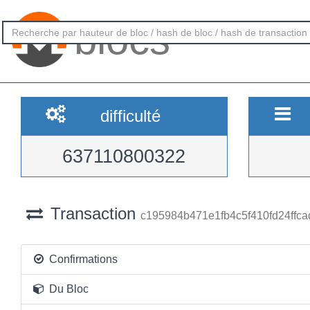
blocs
difficulté
637110800322
Transaction
c195984b471e1fb4c5f410fd24ffc
Confirmations
Du Bloc