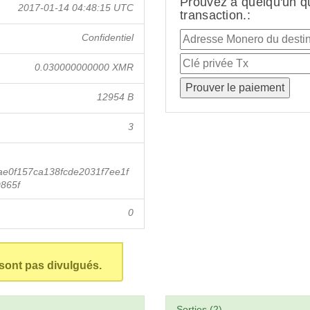
Prouvez à quelqu'un q
2017-01-14 04:48:15 UTC
transaction.:
Confidentiel
0.030000000000 XMR
12954 B
3
e0f157ca138fcde2031f7ee1f
865f
0
 sont pas divulgués.
Sorties (2)