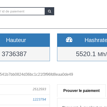
Hauteur
Hashrat
3736387
5520.1
Mh/
541b7bb0824d36bc1c21f3f96fd8eaa0de49
2512593
Prouver le paiement
1223794