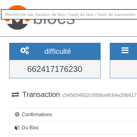
blocs
difficulté
662417176230
Transaction
c545654932c0006a4fc64e20b917
Confirmations
Du Bloc