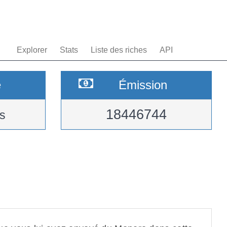
Explorer
Stats
Liste des riches
API
e
Émission
18446744
s