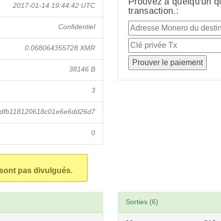
Prouvez à quelqu'un q
2017-01-14 19:44:42 UTC
transaction.:
Confidentiel
0.068064355728 XMR
38146 B
3
dfb118120618c01e6e6dd26d7
0
 sont pas divulgués.
Sorties (6)