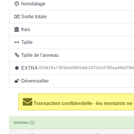
horodatage
Sortie totale
frais
Taille
Taille de l'anneau
EXTRA
019415a7383dcb0991ddc1072d14785aa4f4d33fd
Déverrouiller
Transaction confidentielle - les montants ne
entrées (1)