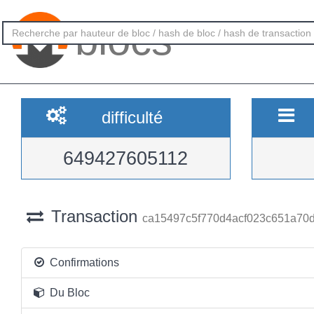
blocs
difficulté
649427605112
Transaction
ca15497c5f770d4acf023c651a70
Confirmations
Du Bloc