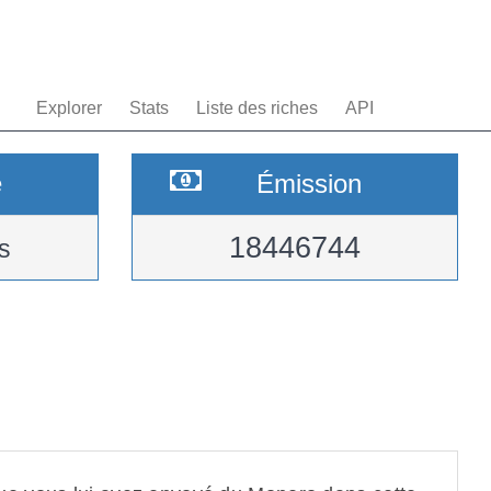
Explorer
Stats
Liste des riches
API
e
Émission
18446744
s