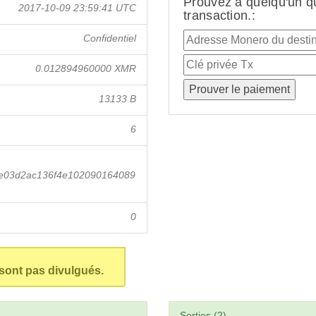
Prouvez à quelqu'un q
2017-10-09 23:59:41 UTC
transaction.:
Confidentiel
0.012894960000 XMR
13133 B
6
e03d2ac136f4e102090164089
0
 sont pas divulgués.
Sorties (2)