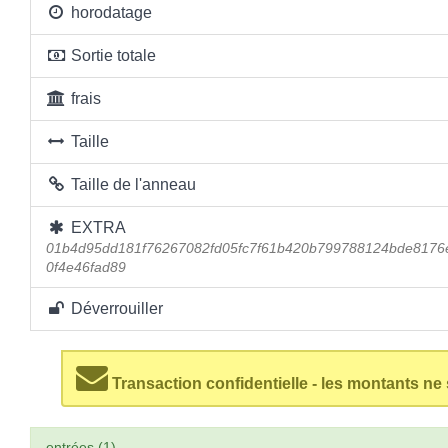
horodatage
Sortie totale
frais
Taille
Taille de l'anneau
EXTRA
01b4d95dd181f76267082fd05fc7f61b420b799788124bde8176
0f4e46fad89
Déverrouiller
Transaction confidentielle - les montants ne
entrées (1)