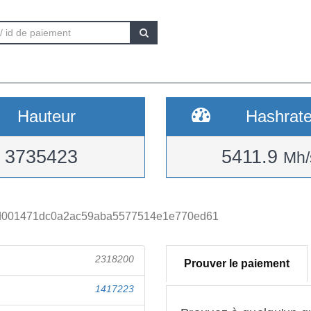
Hauteur
Hashrat
3735423
5411.9
Mh/
d001471dc0a2ac59aba5577514e1e770ed61
2318200
Prouver le paiement
1417223