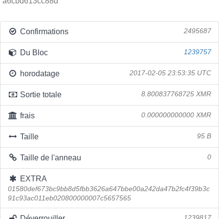
a6cbd613cc88d
Confirmations
2495687
Du Bloc
1239757
horodatage
2017-02-05 23:53:35 UTC
Sortie totale
8.800837768725 XMR
frais
0.000000000000 XMR
Taille
95 B
Taille de l'anneau
0
EXTRA
01580def673bc9bb8d5fbb3626a647bbe00a242da47b2fc4f39b3c
91c93ac011eb020800000007c5657565
Déverrouiller
1239817