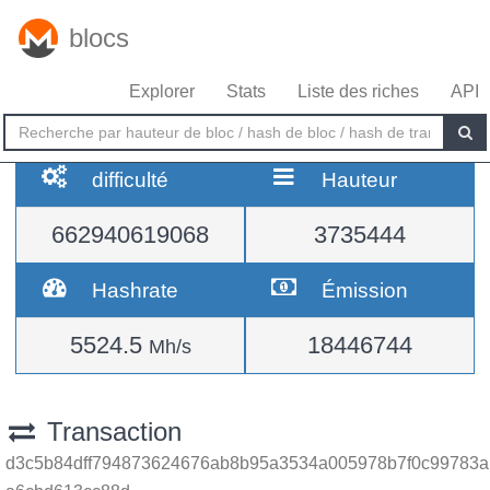
blocs
Explorer
Stats
Liste des riches
API
difficulté
Hauteur
662940619068
3735444
Hashrate
Émission
5524.5
18446744
Mh/s
Transaction
d3c5b84dff794873624676ab8b95a3534a005978b7f0c99783a