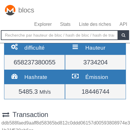
blocs
Explorer
Stats
Liste des riches
API
difficulté
Hauteur
658237380055
3734204
Hashrate
Émission
5485.3
18446744
Mh/s
Transaction
ddb588faed9aaff8d58365bd812c0ddd06157d00593808974e3