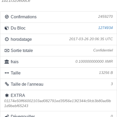
1b21f520eb6ce
Confirmations
2459270
Du Bloc
1274934
horodatage
2017-03-26 20:06:35 UTC
Sortie totale
Confidentiel
frais
0.100000000000 XMR
Taille
13256 B
Taille de l'anneau
3
EXTRA
01174e50ff66002103ad082791ed35f56e13f2344c5fcb3b80ad9b
1d9bebf65243
Déverrouiller
0