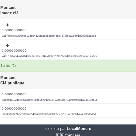
Montant
Image clé
0.000000000000
2a17f3f6e8a236beb138d94d29fad5e84d89f4ba7379fcea9e591d26355a1e58
0.000000000000
74f570b4ad47abd64dee7e5d3e531e706bd209879e9495a686aa964e4f0e756c
Sorties (2)
Montant
Clé publique
0.000000000000
4a6ecd1192158e5a8b6c415561d7049318702558d670476fbf6781a248196515
0.000000000000
96cdd3e327f7fed3cb4e54dfad6db305121d650ce2f977cbbc51a2a8f36dbd5d
Exploité par
LocalMonero
🇫🇷 français