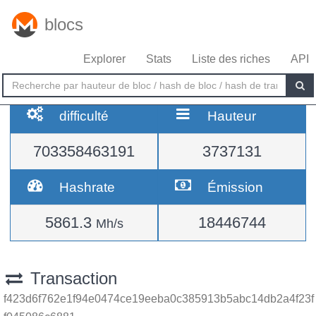
blocs
Explorer
Stats
Liste des riches
API
difficulté
Hauteur
703358463191
3737131
Hashrate
Émission
5861.3
18446744
Mh/s
Transaction
f423d6f762e1f94e0474ce19eeba0c385913b5abc14db2a4f23f