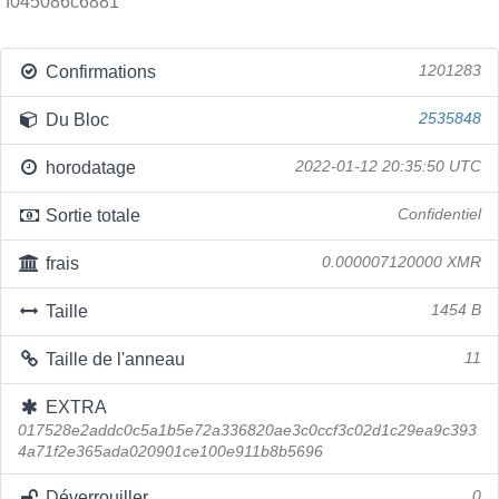
f045086c6881
Confirmations
1201283
Du Bloc
2535848
horodatage
2022-01-12 20:35:50 UTC
Sortie totale
Confidentiel
frais
0.000007120000 XMR
Taille
1454 B
Taille de l'anneau
11
EXTRA
017528e2addc0c5a1b5e72a336820ae3c0ccf3c02d1c29ea9c393
4a71f2e365ada020901ce100e911b8b5696
Déverrouiller
0