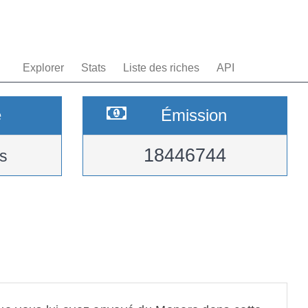
Explorer
Stats
Liste des riches
API
e
Émission
18446744
s