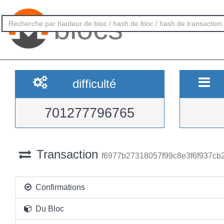
blocs
difficulté
701277796765
Transaction
f6977b27318057f99c8e3f6f937cb
Confirmations
Du Bloc