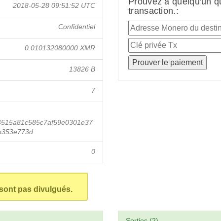
Prouvez à quelqu'un q
2018-05-28 09:51:52 UTC
transaction.:
Confidentiel
0.010132080000 XMR
13826 B
7
515a81c585c7af59e0301e37
b353e773d
0
 sont pas divulgués.
Sorties (2)