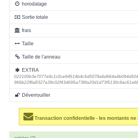
horodatage
Sortie totale
frais
Taille
Taille de l'anneau
EXTRA
022100b3e7077e9c1c0ce94514b4c5d5078a6d664a4b094d504
966b22f8a8327a39c02f43d695a738fa20d1d73f5130c9ac61a6
Déverrouiller
Transaction confidentielle - les montants ne
entrées (2)