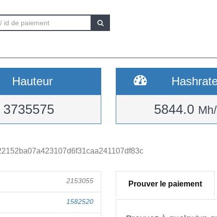
Hauteur
Hashrat
3735575
5844.0
Mh/
22152ba07a423107d6f31caa241107df83c
2153055
Prouver le paiement
1582520