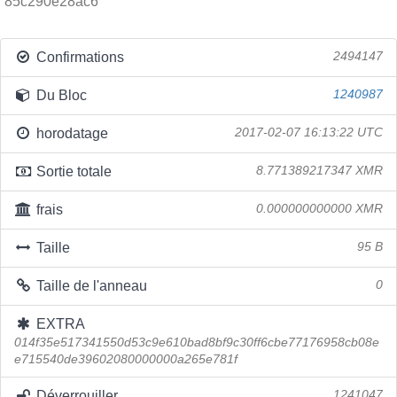
85c290e28ac6
Confirmations
2494147
Du Bloc
1240987
horodatage
2017-02-07 16:13:22 UTC
Sortie totale
8.771389217347 XMR
frais
0.000000000000 XMR
Taille
95 B
Taille de l'anneau
0
EXTRA
014f35e517341550d53c9e610bad8bf9c30ff6cbe77176958cb08e
e715540de39602080000000a265e781f
Déverrouiller
1241047