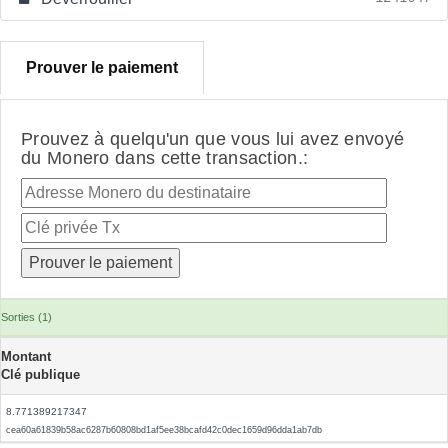
Prouver le paiement
Prouvez à quelqu'un que vous lui avez envoyé
du Monero dans cette transaction.:
Sorties (1)
Montant
Clé publique
8.771389217347
cea60a61839b58ac6287b60808bd1af5ee38bcafd42c0dec1659d96dda1ab7db