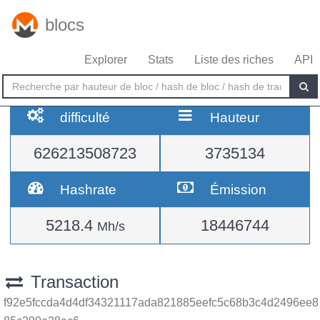
blocs
Explorer
Stats
Liste des riches
API
difficulté
Hauteur
626213508723
3735134
Hashrate
Émission
5218.4
18446744
Mh/s
Transaction
f92e5fccda4d4df34321117ada821885eefc5c68b3c4d2496ee8