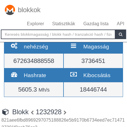
blokkok
Explorer
Statisztikák
Gazdag lista
API
nehézség
Magasság
672634888558
3736451
Hashrate
Kibocsátás
5605.3
18446744
Mh/s
Blokk
1232928
821aee6fbd8969297075188826e5b9170b6734eed7ec71471