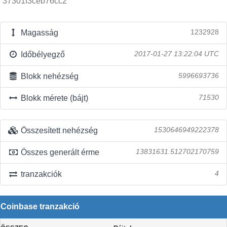
37301f3ceb76cc2
Magasság
1232928
Időbélyegző
2017-01-27 13:22:04 UTC
Blokk nehézség
5996693736
Blokk mérete (bájt)
71530
Összesített nehézség
1530646949222378
Összes generált érme
13831631.512702170759
tranzakciók
4
Coinbase tranzakció