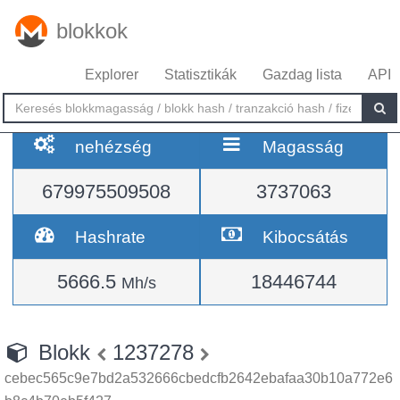
blokkok
Explorer
Statisztikák
Gazdag lista
API
nehézség
Magasság
679975509508
3737063
Hashrate
Kibocsátás
5666.5
18446744
Mh/s
Blokk
1237278
cebec565c9e7bd2a532666cbedcfb2642ebafaa30b10a772e6