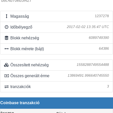
b8c4b70eb5f427
Magasság
1237278
Időbélyegző
2017-02-02 13:35:47 UTC
Blokk nehézség
6089749390
Blokk mérete (bájt)
64386
Összesített nehézség
1558288749554488
Összes generált érme
13869491.996640745550
tranzakciók
3
Coinbase tranzakció