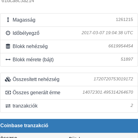
61dca8c5a214
Magasság
1261215
Időbélyegző
2017-03-07 19:04:38 UTC
Blokk nehézség
6619954454
Blokk mérete (bájt)
51897
Összesített nehézség
1720720753019172
Összes generált érme
14072301.495314264670
tranzakciók
2
Coinbase tranzakció