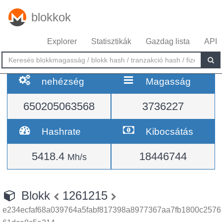
blokkok
Explorer
Statisztikák
Gazdag lista
API
nehézség
Magasság
650205063568
3736227
Hashrate
Kibocsátás
5418.4
18446744
Mh/s
Blokk
1261215
e234ecfaf68a039764a5fabf817398a8977367aa7fb1800c2576