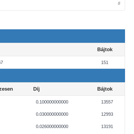
8
Bájtok
67
151
zesen
Díj
Bájtok
0.100000000000
13557
0.030000000000
12993
0.026000000000
13191