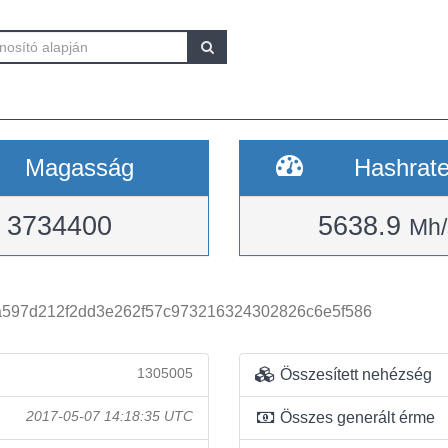
Magasság
Hashrat
3734400
5638.9
Mh/
a597d212f2dd3e262f57c973216324302826c6e5f586
1305005
Összesített nehézség
2017-05-07 14:18:35 UTC
Összes generált érme