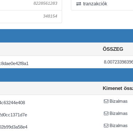
8228561283
tranzakciók
348154
ÖSSZEG
8.0072339839
c8dae0e42f8a1
Kimenet öss
Bizalmas
4c63244e408
Bizalmas
2d0cc1371d7e
Bizalmas
02b99d3a58e4