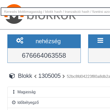
blokkok
nehézség
676664063558
Blokk
1305005
52bc8fd04223f80a8db2
Magasság
Időbélyegző