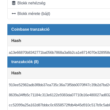
Blokk nehézség
Blokk mérete (bájt)
Coinbase tranzakció
Hash
a13e66870b8342771ba056b7868a3a6b2ca1e8714070e328958
tranzakciók (8)
Hash
910ee52982adb3f8bb37ea735c36a73f5bb0070ff47c39b2d7bd2
8639a34ffb5c71184c313e6122e9383da07710b16e480027ad83
cc52099a25a162d87bbbc0c6558572ffdb4b45d910c517b9c5ab