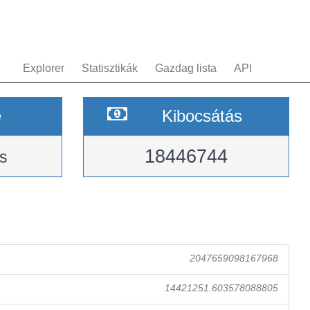
Explorer
Statisztikák
Gazdag lista
API
e
Kibocsátás
18446744
s
2047659098167968
14421251.603578088805