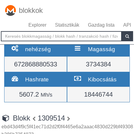
blokkok
Explorer
Statisztikák
Gazdag lista
API
nehézség
Magasság
672868880533
3734384
Hashrate
Kibocsátás
5607.2
18446744
Mh/s
Blokk
1309514
ebd43d4f9c5f41ec71d2d2f0f4465e6a2aaac4830d229bf49308