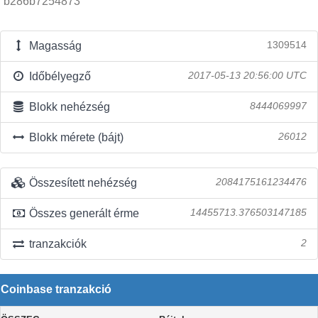
b286b7254873
Magasság
1309514
Időbélyegző
2017-05-13 20:56:00 UTC
Blokk nehézség
8444069997
Blokk mérete (bájt)
26012
Összesített nehézség
2084175161234476
Összes generált érme
14455713.376503147185
tranzakciók
2
Coinbase tranzakció