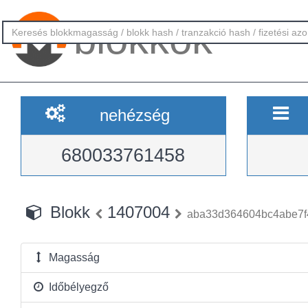
blokkok
nehézség
680033761458
Blokk
1407004
aba33d364604bc4abe7f
Magasság
Időbélyegző