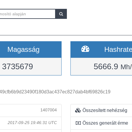
Magasság
Hashrat
3735679
5666.9
Mh/
49cfb6b9d23490f180d3ac437ec827dab4bf69826c19
1407004
Összesített nehézség
2017-09-25 19:46:31 UTC
Összes generált érme