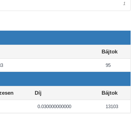
1
Bájtok
33
95
zesen
Díj
Bájtok
0.030000000000
13103