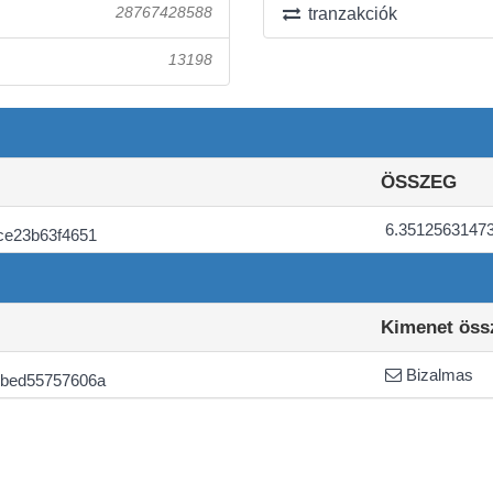
28767428588
tranzakciók
13198
ÖSSZEG
6.3512563147
ce23b63f4651
Kimenet öss
Bizalmas
6bed55757606a