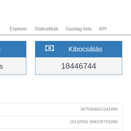
Explorer
Statisztikák
Gazdag lista
API
e
Kibocsátás
18446744
s
3675904622141499
15132591.564226701856