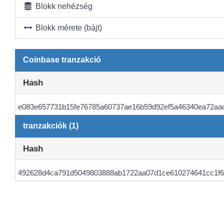
Blokk nehézség
Blokk mérete (bájt)
Coinbase tranzakció
Hash
e083e657731b15fe76785a60737ae16b59d92ef5a46340ea72aa
tranzakciók (1)
Hash
492628d4ca791d5049803888ab1722aa07d1ce610274641cc1f