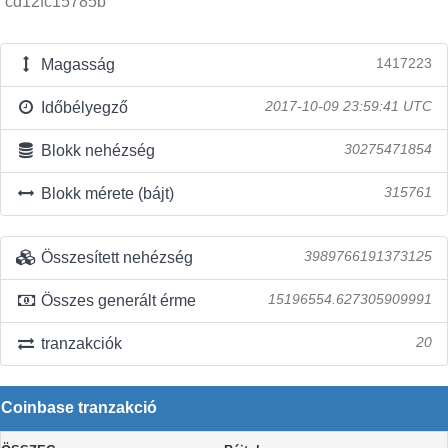
cd12fc15785b
Magasság
1417223
Időbélyegző
2017-10-09 23:59:41 UTC
Blokk nehézség
30275471854
Blokk mérete (bájt)
315761
Összesített nehézség
3989766191373125
Összes generált érme
15196554.627305909991
tranzakciók
20
Coinbase tranzakció