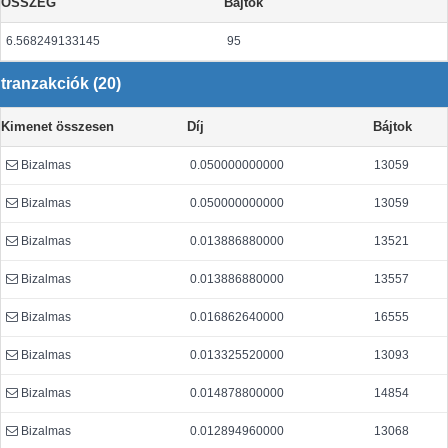
ÖSSZEG
Bájtok
6.568249133145
95
tranzakciók (20)
Kimenet összesen
Díj
Bájtok
Bizalmas
0.050000000000
13059
Bizalmas
0.050000000000
13059
Bizalmas
0.013886880000
13521
Bizalmas
0.013886880000
13557
Bizalmas
0.016862640000
16555
Bizalmas
0.013325520000
13093
Bizalmas
0.014878800000
14854
Bizalmas
0.012894960000
13068