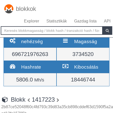
blokkok
Explorer
Statisztikák
Gazdag lista
API
nehézség
Magasság
696721976263
3734520
Hashrate
Kibocsátás
5806.0
18446744
Mh/s
Blokk
1417223
2b87ce52048f60c4fd793c39d83a35cb898cddef63d1590f5a2a