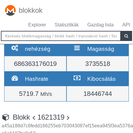
blokkok
Explorer
Statisztikák
Gazdag lista
API
nehézség
Magasság
686363176019
3735518
Hashrate
Kibocsátás
5719.7
18446744
Mh/s
Blokk
1621319
a45a188d7c6fedd166255eb703043087ef15eea945f3ea5376a