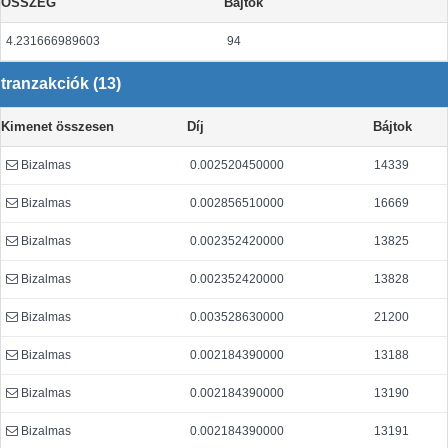
ÖSSZEG
Bájtok
4.231666989603
94
tranzakciók (13)
Kimenet összesen
Díj
Bájtok
Bizalmas
0.002520450000
14339
Bizalmas
0.002856510000
16669
Bizalmas
0.002352420000
13825
Bizalmas
0.002352420000
13828
Bizalmas
0.003528630000
21200
Bizalmas
0.002184390000
13188
Bizalmas
0.002184390000
13190
Bizalmas
0.002184390000
13191