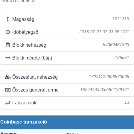
e6e6187bc9c52
Magasság
1621319
Időbélyegző
2018-07-21 07:03:05 UTC
Blokk nehézség
54360487303
Blokk mérete (bájt)
185551
Összesített nehézség
17221122896573098
Összes generált érme
16244433.832484189421
tranzakciók
13
Coinbase tranzakció