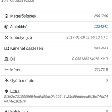
1847c8da3992cc9
Megerősítések
2501796
A blokkból
1234341
Időbélyegző
2017-01-29 11:56:13 UTC
Kimenet összesen
Bizalmas
Díj
0.056186514976 XMR
Méret
32173 B
Gyűrű mérete
3
Extra
01bf2e7310009654ed9a00dc0fc90248c23c99ddfeea5f15e74fa74
6474e192570
Feloldja a
0