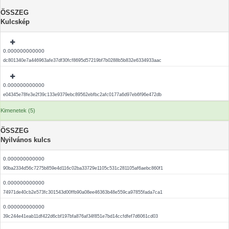
ÖSSZEG
Kulcskép
0.000000000000
dc801340e7a446963afe37df30fcf8695d57219bf7b0288b5b832e6334933aac
0.000000000000
e04345e78fe3e2f39c133e9379ebc89562ebfbc2afc0177a6d97eb6f96e472db
Kimenetek (5)
ÖSSZEG
Nyilvános kulcs
0.000000000000
90ba2334d56c7275b859e4d116c02ba33729e1105c531c281105af6aebc860f1
0.000000000000
74971de40cb2e573fc301543d00ffb90a08ee46363b48e559ca97855fada7ca1
0.000000000000
39c244e41eab11df422d6cbf197bfa876af34f851e7bd14ccfdfef7d6061cd03