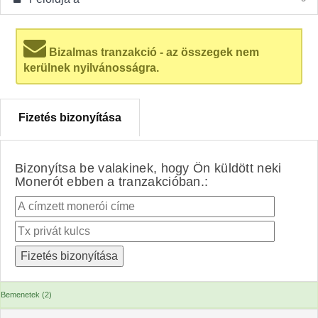
Bizalmas tranzakció - az összegek nem
kerülnek nyilvánosságra.
Fizetés bizonyítása
Bizonyítsa be valakinek, hogy Ön küldött neki
Monerót ebben a tranzakcióban.:
Bemenetek (2)