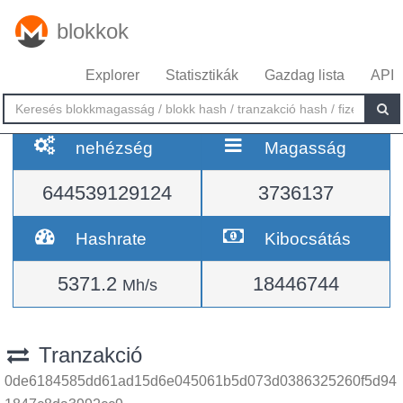
blokkok
Explorer
Statisztikák
Gazdag lista
API
nehézség
Magasság
644539129124
3736137
Hashrate
Kibocsátás
5371.2
18446744
Mh/s
Tranzakció
0de6184585dd61ad15d6e045061b5d073d0386325260f5d94