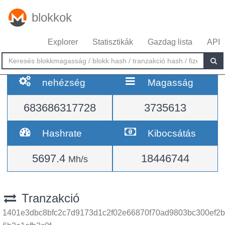
blokkok
Explorer
Statisztikák
Gazdag lista
API
nehézség
Magasság
683686317728
3735613
Hashrate
Kibocsátás
5697.4
18446744
Mh/s
Tranzakció
1401e3dbc8bfc2c7d9173d1c2f02e66870f70ad9803bc300ef2b