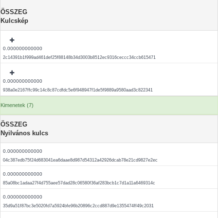
ÖSSZEG
Kulcskép
0.000000000000
2c14391b1f999ad461def25f88148b34d3003b8512ec9316ceccc34ccb615471
0.000000000000
938a0e2167ffc99c14c8c87cdfdc5e6f948947f1de5f9889a9580aad3c822341
Kimenetek (7)
ÖSSZEG
Nyilvános kulcs
0.000000000000
04c387edb75f24d683041ea6daae8d987d54312a42926dcab78e21cd9827e2ec
0.000000000000
85a08bc1adaa27f4d755aee57dad28c06580f36af283bcb1c7d1a11a6469314c
0.000000000000
35d9a51f87bc3e5020fd7a5924bfe96b20896c2ccd887d9e1355474ff49c2031