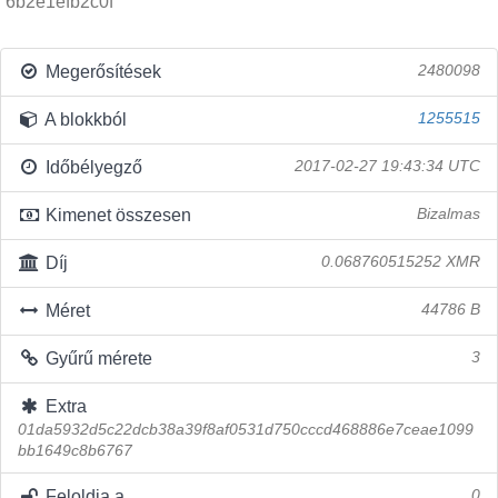
6b2e1efb2c0f
Megerősítések
2480098
A blokkból
1255515
Időbélyegző
2017-02-27 19:43:34 UTC
Kimenet összesen
Bizalmas
Díj
0.068760515252 XMR
Méret
44786 B
Gyűrű mérete
3
Extra
01da5932d5c22dcb38a39f8af0531d750cccd468886e7ceae1099
bb1649c8b6767
Feloldja a
0