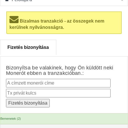
Bizalmas tranzakció - az összegek nem
kerülnek nyilvánosságra.
Fizetés bizonyítása
Bizonyítsa be valakinek, hogy Ön küldött neki
Monerót ebben a tranzakcióban.:
Bemenetek (2)