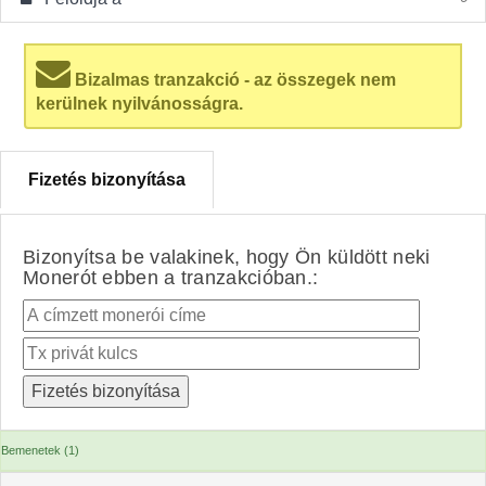
Bizalmas tranzakció - az összegek nem
kerülnek nyilvánosságra.
Fizetés bizonyítása
Bizonyítsa be valakinek, hogy Ön küldött neki
Monerót ebben a tranzakcióban.:
Bemenetek (1)