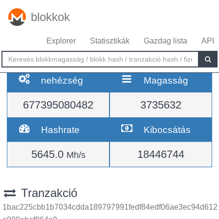
blokkok
Explorer
Statisztikák
Gazdag lista
API
nehézség
Magasság
677395080482
3735632
Hashrate
Kibocsátás
5645.0
18446744
Mh/s
Tranzakció
1bac225cbb1b7034cdda189797991fedf84edf06ae3ec94d612