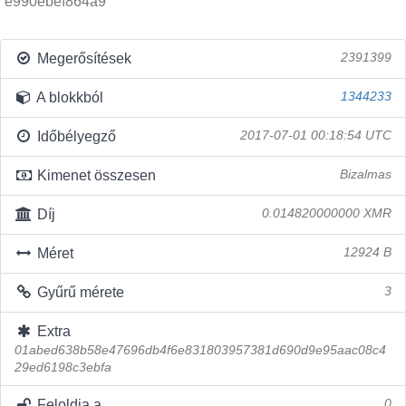
e990ebef864a9
Megerősítések
2391399
A blokkból
1344233
Időbélyegző
2017-07-01 00:18:54 UTC
Kimenet összesen
Bizalmas
Díj
0.014820000000 XMR
Méret
12924 B
Gyűrű mérete
3
Extra
01abed638b58e47696db4f6e831803957381d690d9e95aac08c4
29ed6198c3ebfa
Feloldja a
0