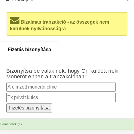
Bizalmas tranzakció - az összegek nem
kerülnek nyilvánosságra.
Fizetés bizonyítása
Bizonyítsa be valakinek, hogy Ön küldött neki
Monerót ebben a tranzakcióban.:
Bemenetek (1)