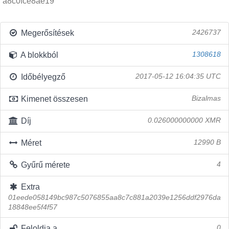
a8c0fce8ae19
Megerősítések
2426737
A blokkból
1308618
Időbélyegző
2017-05-12 16:04:35 UTC
Kimenet összesen
Bizalmas
Díj
0.026000000000 XMR
Méret
12990 B
Gyűrű mérete
4
Extra
01eede058149bc987c5076855aa8c7c881a2039e1256ddf2976da
18848ee5f4f57
Feloldja a
0