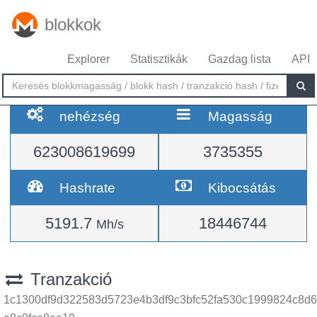
blokkok
Explorer
Statisztikák
Gazdag lista
API
nehézség
Magasság
623008619699
3735355
Hashrate
Kibocsátás
5191.7
18446744
Mh/s
Tranzakció
1c1300df9d322583d5723e4b3df9c3bfc52fa530c1999824c8d6