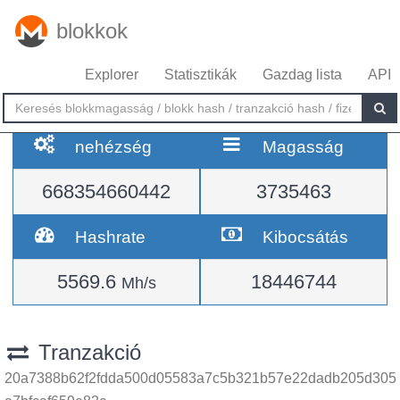
blokkok
Explorer
Statisztikák
Gazdag lista
API
nehézség
Magasság
668354660442
3735463
Hashrate
Kibocsátás
5569.6
18446744
Mh/s
Tranzakció
20a7388b62f2fdda500d05583a7c5b321b57e22dadb205d305