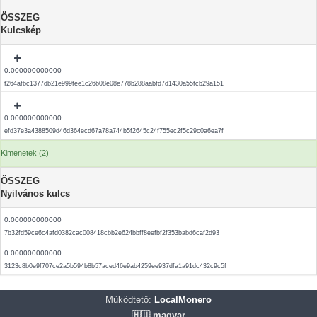
ÖSSZEG
Kulcskép
0.000000000000
f264afbc1377db21e999fee1c26b08e08e778b288aabfd7d1430a55fcb29a151
0.000000000000
efd37e3a4388509d46d364ecd67a78a744b5f2645c24f755ec2f5c29c0a6ea7f
Kimenetek (2)
ÖSSZEG
Nyilvános kulcs
0.000000000000
7b32fd59ce6c4afd0382cac008418cbb2e624bbff8eefbf2f353babd6caf2d93
0.000000000000
3123c8b0e9f707ce2a5b594b8b57aced46e9ab4259ee937dfa1a91dc432c9c5f
Működtető:
LocalMonero
🇭🇺 magyar