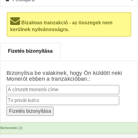
Bizalmas tranzakció - az összegek nem
kerülnek nyilvánosságra.
Fizetés bizonyítása
Bizonyítsa be valakinek, hogy Ön küldött neki
Monerót ebben a tranzakcióban.:
Bemenetek (2)