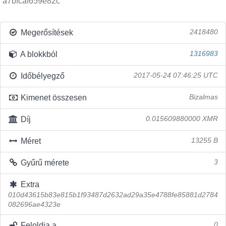
a7bfcaf659e82c
Megerősítések
2418480
A blokkból
1316983
Időbélyegző
2017-05-24 07:46:25 UTC
Kimenet összesen
Bizalmas
Díj
0.015609880000 XMR
Méret
13255 B
Gyűrű mérete
3
Extra
010d43615b83e815b1f93487d2632ad29a35e4788fe85881d2784
082696ae4323e
Feloldja a
0