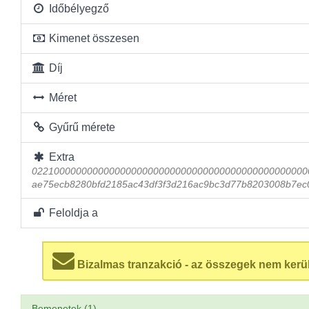
Időbélyegző
Kimenet összesen
Díj
Méret
Gyűrű mérete
Extra
02210000000000000000000000000000000000000000000000
ae75ecb8280bfd2185ac43df3f3d216ac9bc3d77b8203008b7ec
Feloldja a
Bizalmas tranzakció - az összegek nem kerü
Bemenetek (1)