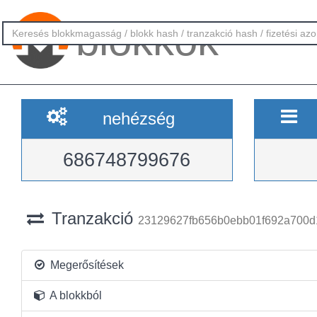
blokkok
nehézség
686748799676
Tranzakció
23129627fb656b0ebb01f692a700
Megerősítések
A blokkból