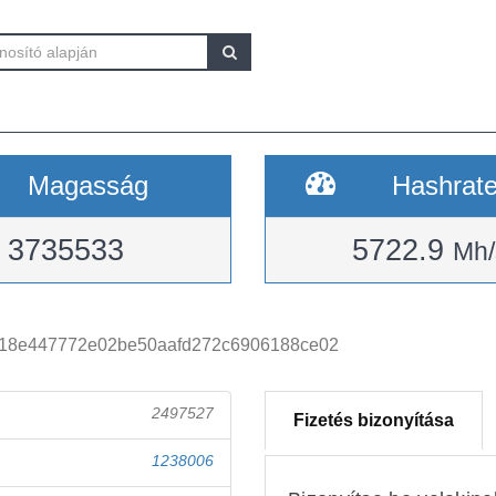
Magasság
Hashrat
3735533
5722.9
Mh/
d18e447772e02be50aafd272c6906188ce02
2497527
Fizetés bizonyítása
1238006