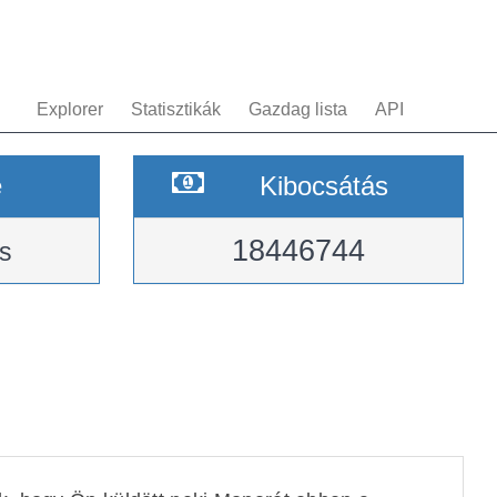
Explorer
Statisztikák
Gazdag lista
API
e
Kibocsátás
18446744
s