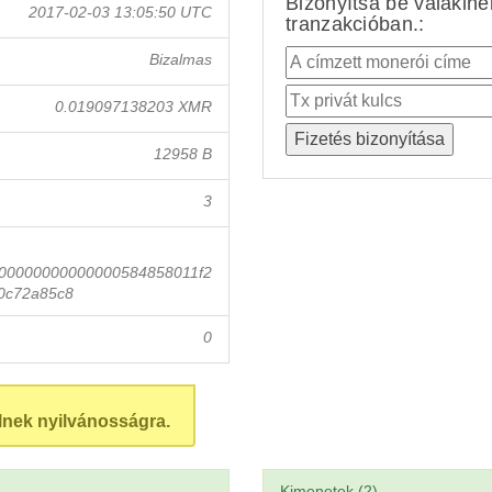
Bizonyítsa be valakin
2017-02-03 13:05:50 UTC
tranzakcióban.:
Bizalmas
0.019097138203 XMR
12958 B
3
00000000000000584858011f2
0c72a85c8
0
lnek nyilvánosságra.
Kimenetek (2)