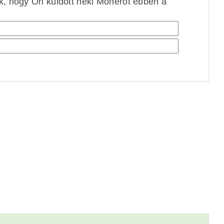
ek, hogy Ön küldött neki Monerót ebben a