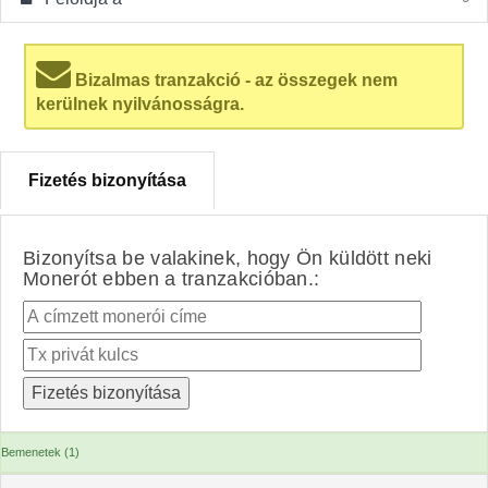
Bizalmas tranzakció - az összegek nem
kerülnek nyilvánosságra.
Fizetés bizonyítása
Bizonyítsa be valakinek, hogy Ön küldött neki
Monerót ebben a tranzakcióban.:
Bemenetek (1)