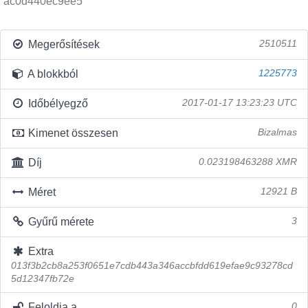
ac0d440ec9ee5
Megerősítések
2510511
A blokkból
1225773
Időbélyegző
2017-01-17 13:23:23 UTC
Kimenet összesen
Bizalmas
Díj
0.023198463288 XMR
Méret
12921 B
Gyűrű mérete
3
Extra
013f3b2cb8a253f0651e7cdb443a346accbfdd619efae9c93278cd
5d12347fb72e
Feloldja a
0