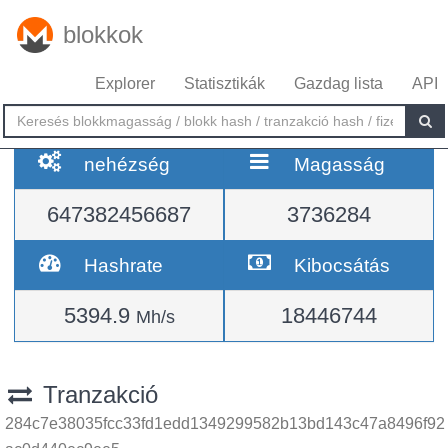
blokkok
Explorer
Statisztikák
Gazdag lista
API
nehézség
Magasság
647382456687
3736284
Hashrate
Kibocsátás
5394.9
18446744
Mh/s
Tranzakció
284c7e38035fcc33fd1edd1349299582b13bd143c47a8496f92