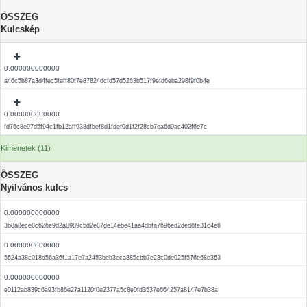
ÖSSZEG
Kulcskép
0.000000000000
a46c5b87a3d4fec5feff80f7e87824dcfd57d5263b517f9efd6eba298f9f0b4e
0.000000000000
fd76c8e97d5f94c1fb12aff938dfbef8d1fdef0d1f2f28cb7ea6d9ac402f6e7c
Kimenetek (11)
ÖSSZEG
Nyilvános kulcs
0.000000000000
3b8a8ece8c626e9d2a0989c5d2e87de14ebe41aa4dbfa7696ed2ded8fe31c4e6
0.000000000000
5624a38c018d56a36f1a17e7a2453beb3eca885cbb7e23c0de025f576e68c363
0.000000000000
e0112ab839c6a93fb86e27a1120f0e2377a5c8e0fd3537e664257a8147e7b38a