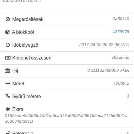
430caae161802c1
Megerősítések
2456119
A blokkból
1279978
Időbélyegző
2017-04-02 20:42:06 UTC
Kimenet összesen
Bizalmas
Díj
0.111132780000 XMR
Méret
70009 B
Gyűrű mérete
3
Extra
01625abe95083fb1081fb3cab16a9006fa299152eca214b68671a
36d634bfd9c1f
Feloldja a
0