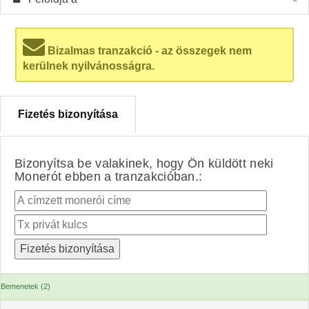
Bizalmas tranzakció - az összegek nem
kerülnek nyilvánosságra.
Fizetés bizonyítása
Bizonyítsa be valakinek, hogy Ön küldött neki
Monerót ebben a tranzakcióban.:
Bemenetek (2)