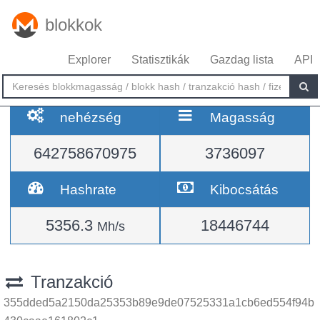
blokkok
Explorer
Statisztikák
Gazdag lista
API
nehézség
Magasság
642758670975
3736097
Hashrate
Kibocsátás
5356.3
18446744
Mh/s
Tranzakció
355dded5a2150da25353b89e9de07525331a1cb6ed554f94b