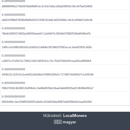
0.000000000000
d888869f8a17fdb597bb6d9dffcbc4c01b7a6acd5da039554c59c447be616604
0.000000000000
a9d01f598b67826bd5b8fe633716383114a8cb6203489cc6e3cef648d7a30c6b
0.000000000000
78b4b3395f2749f2ba58055bebd47c2af4947fc082b8475982f536a6ff46bd7b
0.000000000000
1df9ce2e34961861b0cb2db52a7af9dbc067d8d379361ecac3aefdf2fb5c493b
0.000000000000
cd4971c07a5b7e173f61219d7a6f3f1b1c23c7fd247b8e62fe1aa591ad6fb9b4
0.000000000000
02f4b13c22415cb1e4e81b3d2d9ed74990228fe5c71738074d449427cb149168
0.000000000000
f36b37026c9b390124d59b4cc0a98dd529dc0bae0abb983f2ba5138288e692a7
0.000000000000
0003e00ec3ac6348f52b6551a9e6cd21bf616da3f987e8d356bfa5cbaaf5e094
Működtető:
LocalMonero
🇭🇺 magyar