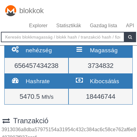
blokkok
Explorer
Statisztikák
Gazdag lista
API
nehézség
Magasság
656457434238
3734832
Hashrate
Kibocsátás
5470.5
18446744
Mh/s
Tranzakció
3913036a8dba57975154a31954c432c384ac6c58ce762af6e8