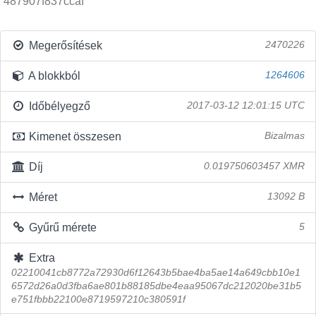
487907f837ccaf
Megerősítések
2470226
A blokkból
1264606
Időbélyegző
2017-03-12 12:01:15 UTC
Kimenet összesen
Bizalmas
Díj
0.019750603457 XMR
Méret
13092 B
Gyűrű mérete
5
Extra
02210041cb8772a72930d6f12643b5bae4ba5ae14a649cbb10e1
6572d26a0d3fba6ae801b88185dbe4eaa95067dc212020be31b5
e751fbbb22100e8719597210c380591f