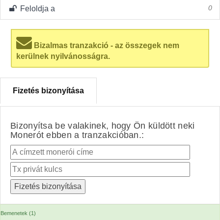
Feloldja a
0
Bizalmas tranzakció - az összegek nem
kerülnek nyilvánosságra.
Fizetés bizonyítása
Bizonyítsa be valakinek, hogy Ön küldött neki
Monerót ebben a tranzakcióban.:
Bemenetek (1)