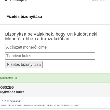
Fizetés bizonyítása
Bizonyítsa be valakinek, hogy Ön küldött neki
Monerót ebben a tranzakcióban.:
Kimenetek (1)
ÖSSZEG
Nyilvános kulcs
7.219774546049
6a262713a8c72b9812d7486bedad9a6f628b7a4484cd2700a2c82bd7bda3fbe5