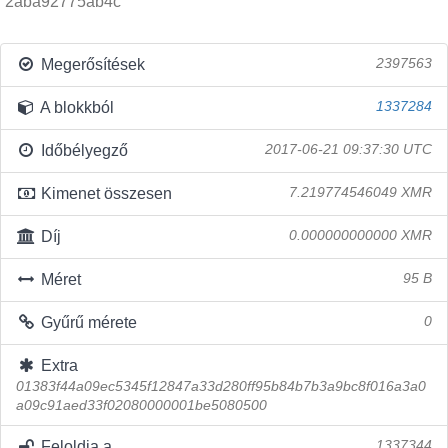
2aba92775ab4c
Megerősítések
2397563
A blokkból
1337284
Időbélyegző
2017-06-21 09:37:30 UTC
Kimenet összesen
7.219774546049 XMR
Díj
0.000000000000 XMR
Méret
95 B
Gyűrű mérete
0
Extra
01383f44a09ec5345f12847a33d280ff95b84b7b3a9bc8f016a3a0
a09c91aed33f02080000001be5080500
Feloldja a
1337344