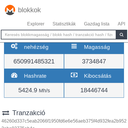
blokkok
Explorer
Statisztikák
Gazdag lista
API
nehézség
Magasság
650991485321
3734847
Hashrate
Kibocsátás
5424.9
18446744
Mh/s
Tranzakció
46260d337c5eab2066f1950fd6e6e56aeb375f4d932fea2b952