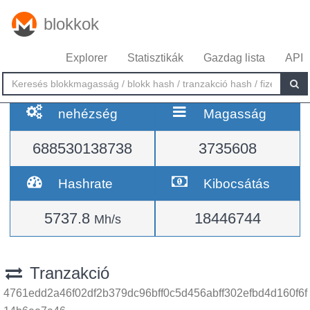
blokkok
Explorer
Statisztikák
Gazdag lista
API
nehézség
Magasság
688530138738
3735608
Hashrate
Kibocsátás
5737.8
18446744
Mh/s
Tranzakció
4761edd2a46f02df2b379dc96bff0c5d456abff302efbd4d160f6f