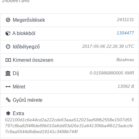
14b6ee7a46
Megerősítések
2431131
A blokkból
1304477
Időbélyegző
2017-05-06 22:26:38 UTC
Kimenet összesen
Bizalmas
Díj
0.015986880000 XMR
Méret
13092 B
Gyűrű mérete
5
Extra
022100d1c6e44cd2a222cde63aaa512023ad58fb2558e1507d55
797c8ba82f4f8de89b010a6dd93d26e31a641306ba4f6123adccfe
7c9aa5544d6dbed19141c3498b744f