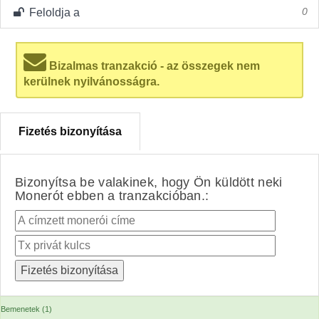
Feloldja a
0
Bizalmas tranzakció - az összegek nem
kerülnek nyilvánosságra.
Fizetés bizonyítása
Bizonyítsa be valakinek, hogy Ön küldött neki
Monerót ebben a tranzakcióban.:
Bemenetek (1)