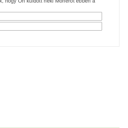
ek, hogy Ön küldött neki Monerót ebben a