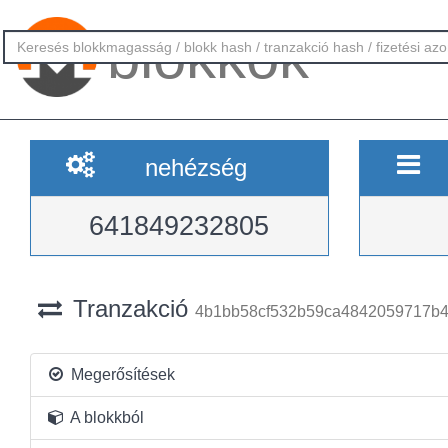
blokkok
nehézség
641849232805
Tranzakció
4b1bb58cf532b59ca4842059717b4
Megerősítések
A blokkból