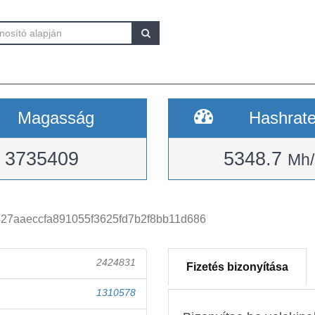
Magasság
Hashrat
3735409
5348.7
Mh/
27aaeccfa891055f3625fd7b2f8bb11d686
2424831
Fizetés bizonyítása
1310578