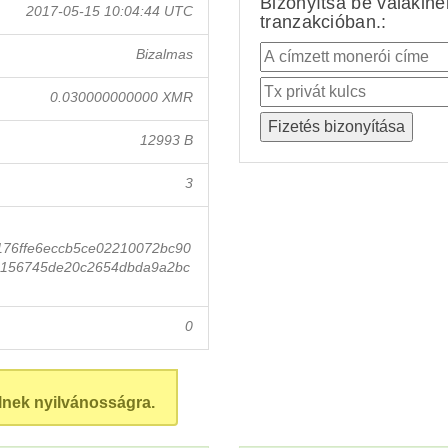
Bizonyítsa be valakin
2017-05-15 10:04:44 UTC
tranzakcióban.:
Bizalmas
0.030000000000 XMR
12993 B
3
176ffe6eccb5ce02210072bc90
6156745de20c2654dbda9a2bc
0
lnek nyilvánosságra.