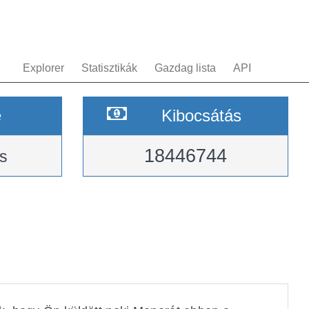
Explorer
Statisztikák
Gazdag lista
API
e
Kibocsátás
18446744
s