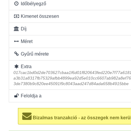
Időbélyegző
Kimenet összesen
Díj
Méret
Gyűrű mérete
Extra
017cac1bd0d2de703627cbaa1f6d01f820643fed220e7f77a618
a3b31a8317fb75329afbb4899ea92d5e010cc6607ab982a8ef7
3de7380b9c820ee45091f9c8043aad247d84ada658b4915bbe
Feloldja a
Bizalmas tranzakció - az összegek nem kerü