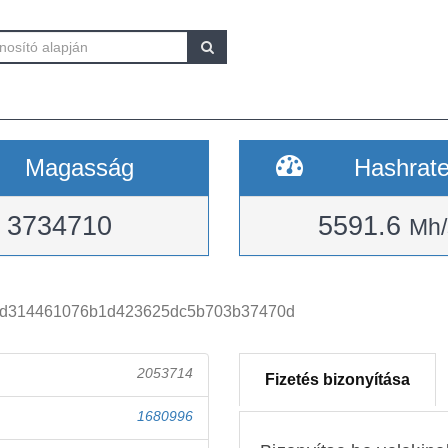
Magasság
Hashrat
3734710
5591.6
Mh/
c6d314461076b1d423625dc5b703b37470d
2053714
Fizetés bizonyítása
1680996