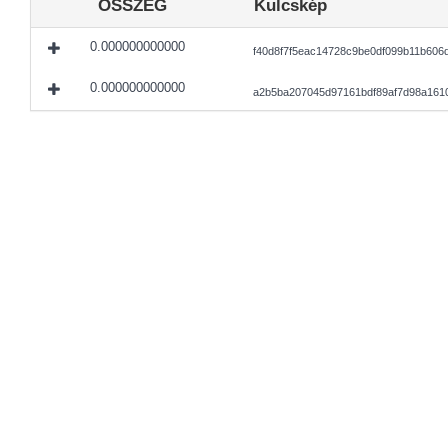
ÖSSZEG
Kulcskép
0.000000000000
f40d8f7f5eac14728c9be0df099b11b606
0.000000000000
a2b5ba207045d97161bdf89af7d98a161