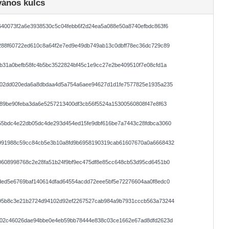
vános kulcs
40073f2a6e3938530c5c04febb6f2d24ea5a088e50a8740efbdc863f6
288f60722ed610c8a64f2e7ed9e49db749ab13c0dbff78ec36dc729c89
b31a0befb58fc4b5bc3522824bf45c1e9cc27e2be409510f7e08cfd1a
402dd020eda6a8dbdaa4d5a754a6aee94627d1d1fe7577825e1935a235
89be90feba3da6e5257213400df3cb56f5524a15300560808f47e8f63
55bdc4e22db05dc4de293d454ed15fe9dbf616be7a7443c28fdbca3060
991988c59cc84cb5e3b10a8fd9b6958190319cab61607670a0a6668432
0608998768c2e28fa51b24f9bf9ec475df8e85cc648cb53d95cd6451b0
ded5e6769baf140614dfad64554acdd72eee5bf5e72276604aa0f8edc0
95b8c3e21b2724d94102d92ef2267527cab984a9b7931cccb563a73244
602c46026dae94bbe0e4eb59bb78444e838c03ce1662e67ad8dfd2623d