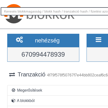
blokkok
nehézség
670994478939
Tranzakció
4f79f578f50767f7e44bb802ceaf6
Megerősítések
A blokkból