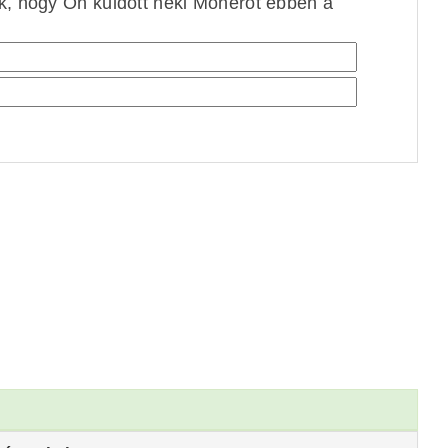
ek, hogy Ön küldött neki Monerót ebben a