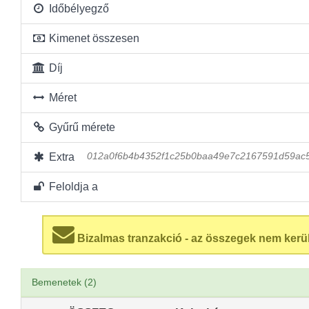
Időbélyegző
Kimenet összesen
Díj
Méret
Gyűrű mérete
Extra
012a0f6b4b4352f1c25b0baa49e7c2167591d59ac
Feloldja a
Bizalmas tranzakció - az összegek nem kerü
Bemenetek (2)