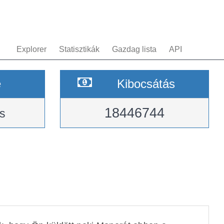
Explorer
Statisztikák
Gazdag lista
API
e
Kibocsátás
18446744
s