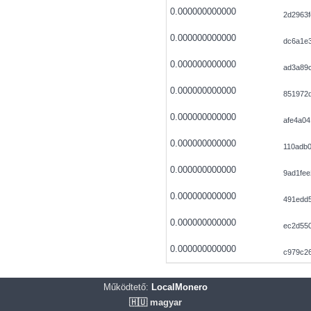
0.000000000000
2d2963
0.000000000000
dc6a1e3
0.000000000000
ad3a89
0.000000000000
851972
0.000000000000
afe4a0
0.000000000000
110adb
0.000000000000
9ad1fe
0.000000000000
491edd5
0.000000000000
ec2d55
0.000000000000
c979c2
Működtető:
LocalMonero
🇭🇺 magyar