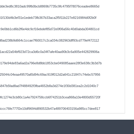
fdde3ed8c3810adc99fb0bcb8869b7735c9fc4795f78076ceadee8665d
1f130d4b3ef31e1edeb73fb367b33aca2f5f11b227e8216984d0f2b0f
c9e0bb1cd6b2f6e4dc9cf16ebdef85d72e0f06a56c40d0abda304801cd
d8ad238b9d664c1ccae7f60017c2ca034c082963dff93cd779ef472112
41acd22a54bf923d72ca3d6c0a34f7afe40aa90b3c6a905e442829906a
0179e94de83a6ad2a796e8d8bb1853cbe049085aaee28f3e638c3b3d7b
e25044c04eaa49570af0d94c69ac919f012d2a641c21847c74ebc57956
847b5fad8ad7f488492f3fba4652b8a3d274e1f30d381ea2c2d1040c7
0fc1274e3cb80c1a4e7924758ccb6f74251b3cea868a10e4800d55720f
6ccc76fe777f2e10df9694d890532b47a489706403156a985cc7dee817