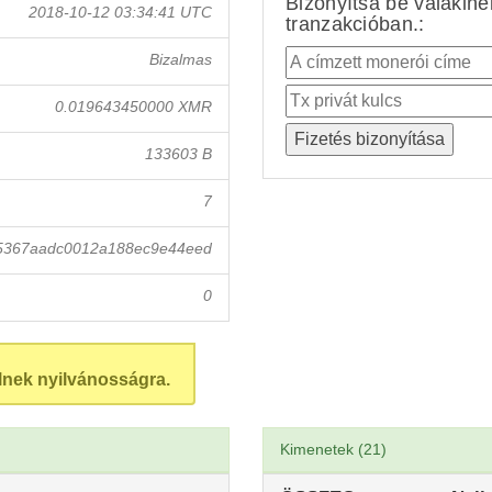
Bizonyítsa be valakin
2018-10-12 03:34:41 UTC
tranzakcióban.:
Bizalmas
0.019643450000 XMR
133603 B
7
5367aadc0012a188ec9e44eed
0
lnek nyilvánosságra.
Kimenetek (21)