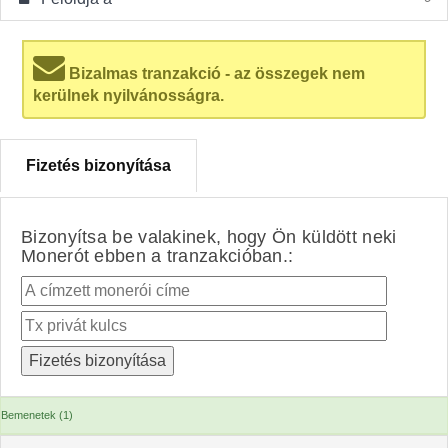
Bizalmas tranzakció - az összegek nem
kerülnek nyilvánosságra.
Fizetés bizonyítása
Bizonyítsa be valakinek, hogy Ön küldött neki
Monerót ebben a tranzakcióban.:
Bemenetek (1)