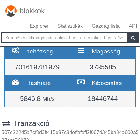
blokkok
Explorer
Statisztikák
Gazdag lista
API
nehézség
Magasság
701619781979
3735585
Hashrate
Kibocsátás
5846.8
18446744
Mh/s
Tranzakció
507d222d5a7cf8d3ff415e97c94effafeff2f067d345ba34a600a5