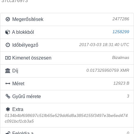
37cca76973
Megerősítések
2477286
A blokkból
1258299
Időbélyegző
2017-03-03 18:31:40 UTC
Kimenet összesen
Bizalmas
Díj
0.017325950759 XMR
Méret
12923 B
Gyűrű mérete
3
Extra
0134b4bf698697c51fb65e529dd6d8a3854155f3497e3be6ed474
c091bcf1cb3a5
Feloldja a
0