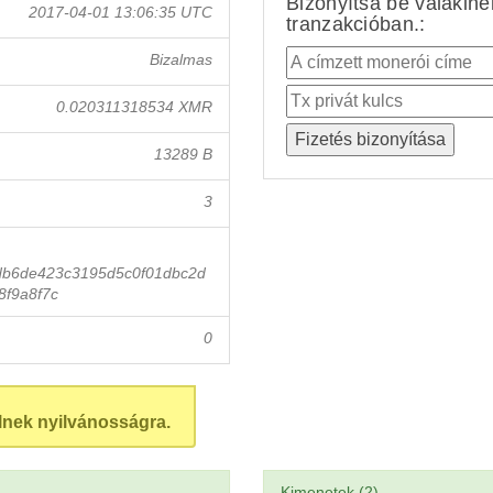
Bizonyítsa be valakin
2017-04-01 13:06:35 UTC
tranzakcióban.:
Bizalmas
0.020311318534 XMR
13289 B
3
db6de423c3195d5c0f01dbc2d
f9a8f7c
0
lnek nyilvánosságra.
Kimenetek (2)