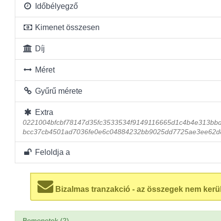
Időbélyegző
Kimenet összesen
Díj
Méret
Gyűrű mérete
Extra
0221004bfcbf78147d35fc3533534f9149116665d1c4b4e313bb
bcc37cb4501ad7036fe0e6c04884232bb9025dd7725ae3ee62d8
Feloldja a
Bizalmas tranzakció - az összegek nem kerü
Bemenetek (2)