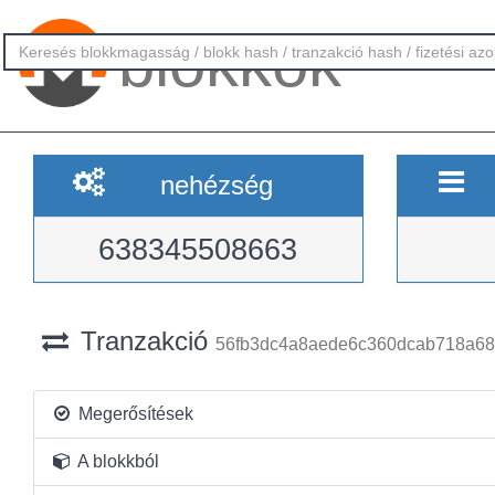
blokkok
nehézség
638345508663
Tranzakció
56fb3dc4a8aede6c360dcab718a6
Megerősítések
A blokkból