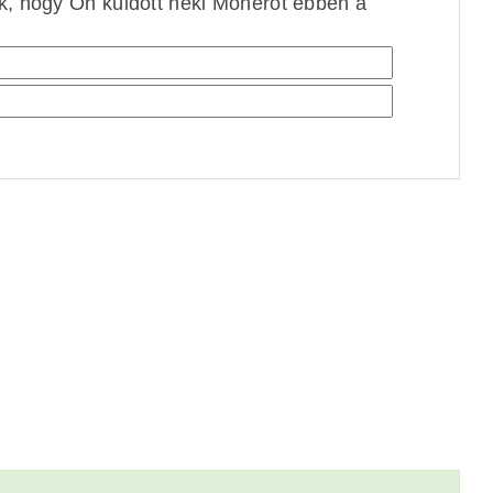
ek, hogy Ön küldött neki Monerót ebben a