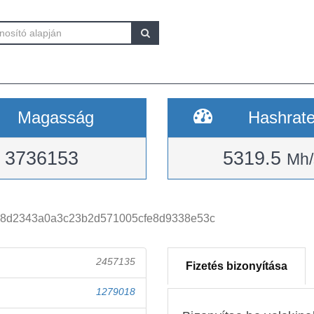
Magasság
Hashrat
3736153
5319.5
Mh/
88d2343a0a3c23b2d571005cfe8d9338e53c
2457135
Fizetés bizonyítása
1279018