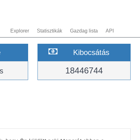
Explorer
Statisztikák
Gazdag lista
API
e
Kibocsátás
18446744
s