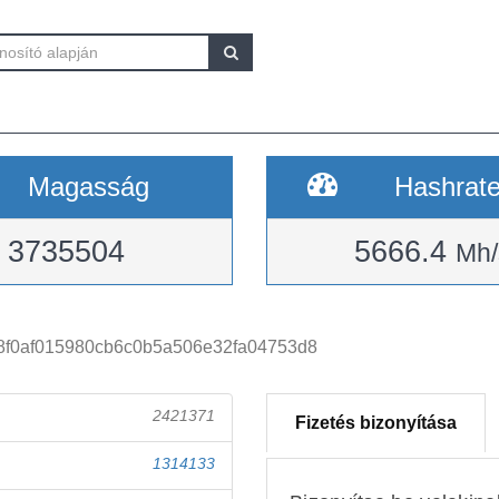
Magasság
Hashrat
3735504
5666.4
Mh/
8f0af015980cb6c0b5a506e32fa04753d8
2421371
Fizetés bizonyítása
1314133