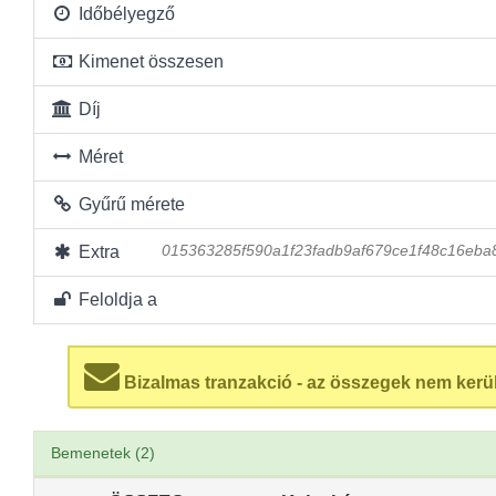
Időbélyegző
Kimenet összesen
Díj
Méret
Gyűrű mérete
Extra
015363285f590a1f23fadb9af679ce1f48c16eba
Feloldja a
Bizalmas tranzakció - az összegek nem kerü
Bemenetek (2)