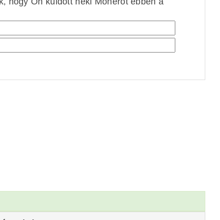
ek, hogy Ön küldött neki Monerót ebben a