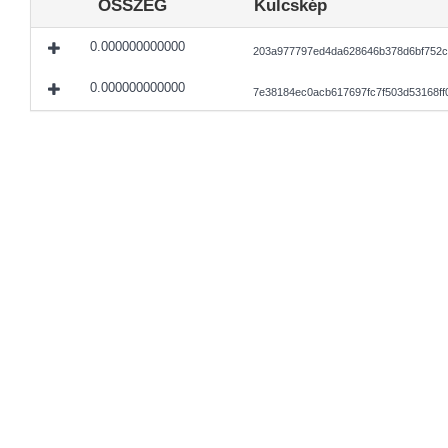
ÖSSZEG
Kulcskép
0.000000000000
203a977797ed4da628646b378d6bf752c
0.000000000000
7e38184ec0acb617697fc7f503d53168ff