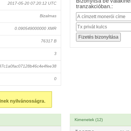
Bizonyítsa be valakin
2017-05-20 07:20:12 UTC
tranzakcióban.:
Bizalmas
0.090549000000 XMR
76317 B
3
87c1a0fac07128b46c4e4fee38
0
lnek nyilvánosságra.
Kimenetek (12)