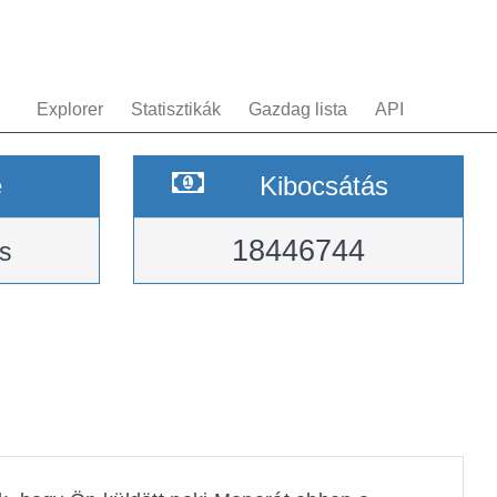
Explorer
Statisztikák
Gazdag lista
API
e
Kibocsátás
18446744
s