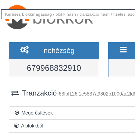
blokkok
nehézség
679968832910
Tranzakció
63fbf126f1e5837a9802b1000ac2fd
Megerősítések
A blokkból