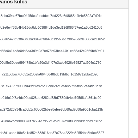
vános kulcs
c8ebc39ba67fce04456eafeeefdecf8dd223a6d8085c4b4c5392a7d01e
3c2e6e4f85b4f4b15dc6dc603884d1de3ed196f088f37ee1a3dd2410b5
568a6547fd53848a8ba384283db46b195b8ed798b76ee9e088ca211652
bd55e0a14c8e0de8aa3d9e2d7cd73b03b4444b1ee35a42c2869fe89b91
00df5e30bee699478fe1bfe20c3d4f07e3aeb6026e39527ad204e1780
ff72110dbec43fc51e23defa664fb048bdc19fdbcf1d159712bbe2020
42e1e742279069ba49df7a925f98e8c24d9c5a8b8f9588a8df34dc3b7e
c016c10f8a4dc90ee028cdf6282af53fd7559db4eb79568afd861bc09
3ad272d23a34fca3cb1c68cc62bbea8efee7db69ad7c88a9561cba113b
e5428a62acf8b00870f7a561d7956d9d52197a9df00db8d9cdba9731bc
0dd3d1aacc1f8e5c1e852c838616ee87e78ca2229b82554be8b6ee5627