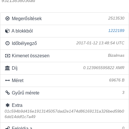
95213858056a6
Megerősítések
2513530
A blokkból
1222189
Időbélyegző
2017-01-12 13:48:54 UTC
Kimenet összesen
Bizalmas
Díj
0.123965595822 XMR
Méret
69676 B
Gyűrű mérete
3
Extra
01c594b9d416e1913145057dad2e1474d86169131a326bed59b0
6dd14ddf1c7a49
Feloldja a
0