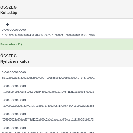
ÖSSZEG
Kulcskép
0.000000000000
d1dc0dba862d9b1b9f443d0a13859242b7e1d6562f11db360b9f4b9b8e21504b
Kimenetek (11)
ÖSSZEG
Nyilvános kulcs
0.000000000000
3fcb2d66ad387319a50d3286e60ba7f50b8280645c06892a299ca72437e070d7
0.000000000000
41bb280bf1b370df8fa58a453d842662f95a79cad39637112110d5c9e44eee55
0.000000000000
4ab0a60aee5f1d731f053bf7d3dbb7b730e1fc3315cb754b049cc60a95f22388
0.000000000000
f957905028e67deef27f3d1252e600c2a1e1acedae9f2eace11327b5f31b9173
0.000000000000