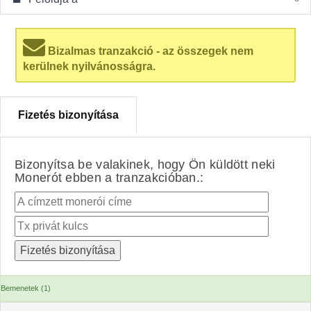
Bizalmas tranzakció - az összegek nem
kerülnek nyilvánosságra.
Fizetés bizonyítása
Bizonyítsa be valakinek, hogy Ön küldött neki
Monerót ebben a tranzakcióban.:
Bemenetek (1)