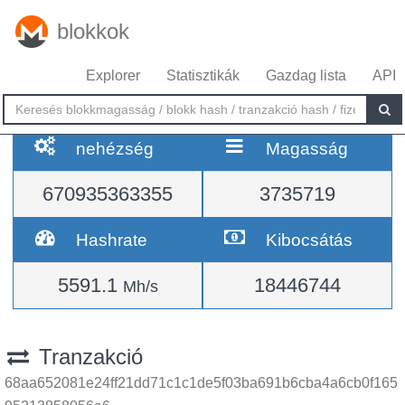
blokkok
Explorer
Statisztikák
Gazdag lista
API
nehézség
Magasság
670935363355
3735719
Hashrate
Kibocsátás
5591.1
18446744
Mh/s
Tranzakció
68aa652081e24ff21dd71c1c1de5f03ba691b6cba4a6cb0f165