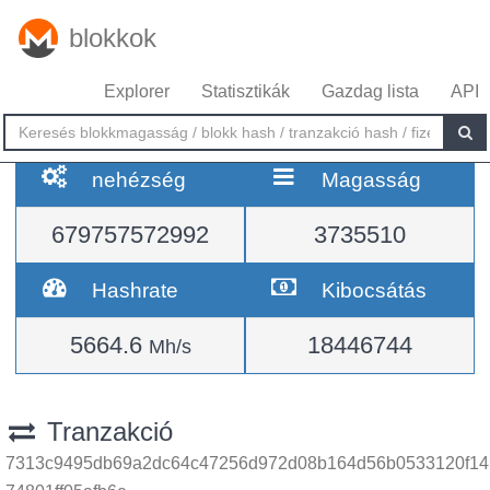
blokkok
Explorer
Statisztikák
Gazdag lista
API
nehézség
Magasság
679757572992
3735510
Hashrate
Kibocsátás
5664.6
18446744
Mh/s
Tranzakció
7313c9495db69a2dc64c47256d972d08b164d56b0533120f14