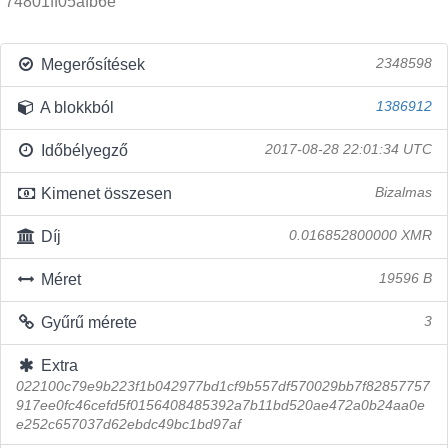
74801ff05afb6e
Megerősítések
2348598
A blokkból
1386912
Időbélyegző
2017-08-28 22:01:34 UTC
Kimenet összesen
Bizalmas
Díj
0.016852800000 XMR
Méret
19596 B
Gyűrű mérete
3
Extra
022100c79e9b223f1b042977bd1cf9b557df570029bb7f82857757
917ee0fc46cefd5f0156408485392a7b11bd520ae472a0b24aa0e
e252c657037d62ebdc49bc1bd97af