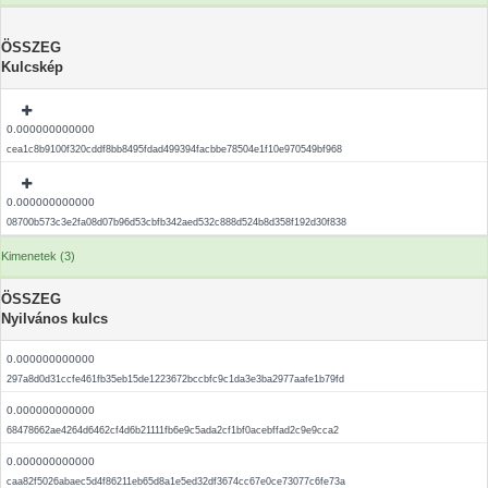
ÖSSZEG
Kulcskép
0.000000000000
cea1c8b9100f320cddf8bb8495fdad499394facbbe78504e1f10e970549bf968
0.000000000000
08700b573c3e2fa08d07b96d53cbfb342aed532c888d524b8d358f192d30f838
Kimenetek (3)
ÖSSZEG
Nyilvános kulcs
0.000000000000
297a8d0d31ccfe461fb35eb15de1223672bccbfc9c1da3e3ba2977aafe1b79fd
0.000000000000
68478662ae4264d6462cf4d6b21111fb6e9c5ada2cf1bf0acebffad2c9e9cca2
0.000000000000
caa82f5026abaec5d4f86211eb65d8a1e5ed32df3674cc67e0ce73077c6fe73a