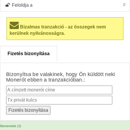
Feloldja a
0
Bizalmas tranzakció - az összegek nem
kerülnek nyilvánosságra.
Fizetés bizonyítása
Bizonyítsa be valakinek, hogy Ön küldött neki
Monerót ebben a tranzakcióban.:
Bemenetek (2)