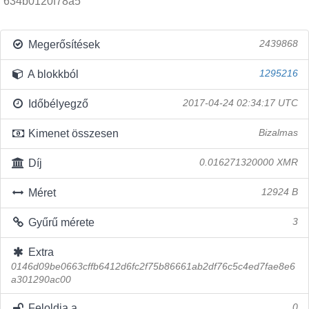
634b0120f78a5
Megerősítések
2439868
A blokkból
1295216
Időbélyegző
2017-04-24 02:34:17 UTC
Kimenet összesen
Bizalmas
Díj
0.016271320000 XMR
Méret
12924 B
Gyűrű mérete
3
Extra
0146d09be0663cffb6412d6fc2f75b86661ab2df76c5c4ed7fae8e6
a301290ac00
Feloldja a
0