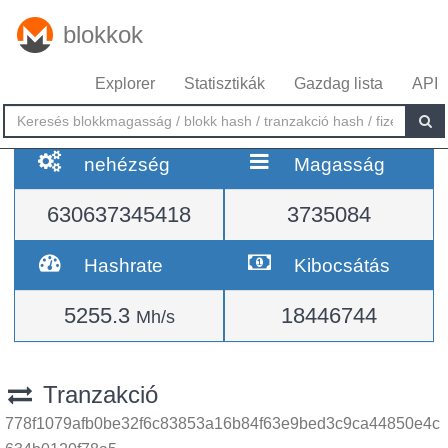
blokkok
Explorer
Statisztikák
Gazdag lista
API
nehézség
Magasság
630637345418
3735084
Hashrate
Kibocsátás
5255.3
18446744
Mh/s
Tranzakció
778f1079afb0be32f6c83853a16b84f63e9bed3c9ca44850e4c