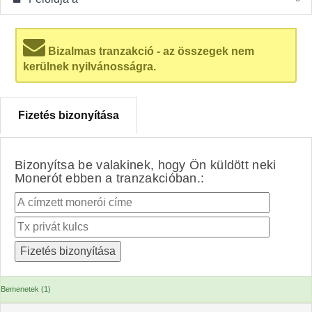
Bizalmas tranzakció - az összegek nem
kerülnek nyilvánosságra.
Fizetés bizonyítása
Bizonyítsa be valakinek, hogy Ön küldött neki
Monerót ebben a tranzakcióban.:
Bemenetek (1)