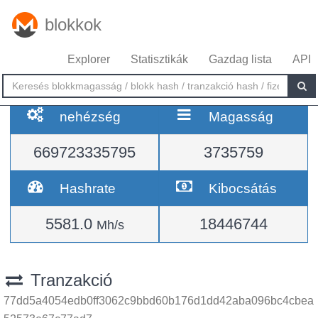
blokkok
Explorer
Statisztikák
Gazdag lista
API
nehézség
Magasság
669723335795
3735759
Hashrate
Kibocsátás
5581.0
18446744
Mh/s
Tranzakció
77dd5a4054edb0ff3062c9bbd60b176d1dd42aba096bc4cbea