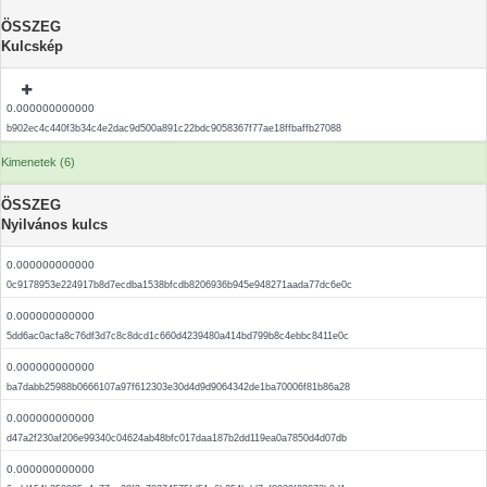
ÖSSZEG
Kulcskép
0.000000000000
b902ec4c440f3b34c4e2dac9d500a891c22bdc9058367f77ae18ffbaffb27088
Kimenetek (6)
ÖSSZEG
Nyilvános kulcs
0.000000000000
0c9178953e224917b8d7ecdba1538bfcdb8206936b945e948271aada77dc6e0c
0.000000000000
5dd6ac0acfa8c76df3d7c8c8dcd1c660d4239480a414bd799b8c4ebbc8411e0c
0.000000000000
ba7dabb25988b0666107a97f612303e30d4d9d9064342de1ba70006f81b86a28
0.000000000000
d47a2f230af206e99340c04624ab48bfc017daa187b2dd119ea0a7850d4d07db
0.000000000000