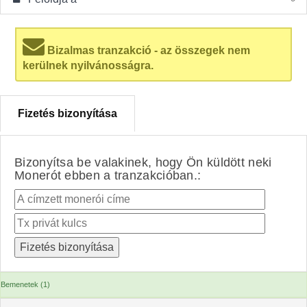
Bizalmas tranzakció - az összegek nem
kerülnek nyilvánosságra.
Fizetés bizonyítása
Bizonyítsa be valakinek, hogy Ön küldött neki
Monerót ebben a tranzakcióban.:
Bemenetek (1)