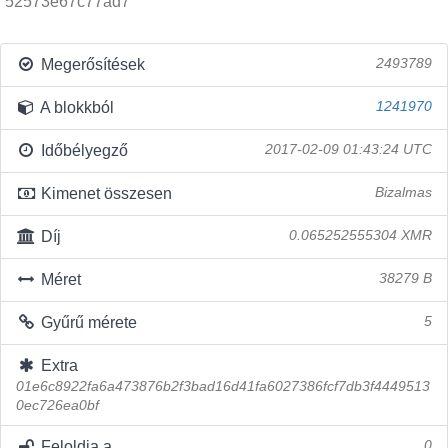
52573e67c77ad7
Megerősítések
2493789
A blokkból
1241970
Időbélyegző
2017-02-09 01:43:24 UTC
Kimenet összesen
Bizalmas
Díj
0.065252555304 XMR
Méret
38279 B
Gyűrű mérete
5
Extra
01e6c8922fa6a473876b2f3bad16d41fa6027386fcf7db3f4449513
0ec726ea0bf
Feloldja a
0