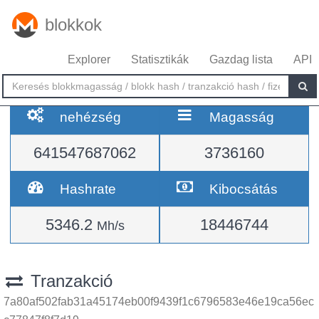
blokkok
Explorer
Statisztikák
Gazdag lista
API
nehézség
Magasság
641547687062
3736160
Hashrate
Kibocsátás
5346.2
18446744
Mh/s
Tranzakció
7a80af502fab31a45174eb00f9439f1c6796583e46e19ca56ec