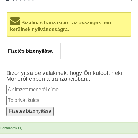
Bizalmas tranzakció - az összegek nem
kerülnek nyilvánosságra.
Fizetés bizonyítása
Bizonyítsa be valakinek, hogy Ön küldött neki
Monerót ebben a tranzakcióban.:
Bemenetek (1)