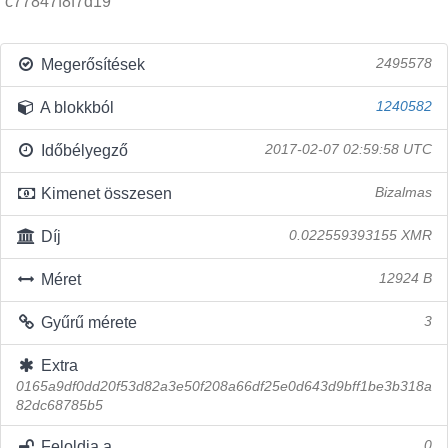
c77847f8f7d19
Megerősítések
2495578
A blokkból
1240582
Időbélyegző
2017-02-07 02:59:58 UTC
Kimenet összesen
Bizalmas
Díj
0.022559393155 XMR
Méret
12924 B
Gyűrű mérete
3
Extra
0165a9df0dd20f53d82a3e50f208a66df25e0d643d9bff1be3b318a
82dc68785b5
Feloldja a
0