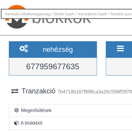
blokkok
nehézség
677959677635
Tranzakció
7b4718b187f998ca3a20c556f55f7
Megerősítések
A blokkból