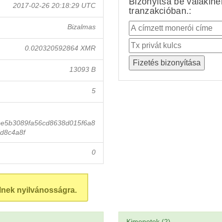
Bizonyítsa be valakin
2017-02-26 20:18:29 UTC
tranzakcióban.:
Bizalmas
0.020320592864 XMR
13093 B
5
e5b3089fa56cd8638d015f6a8
d8c4a8f
0
lnek nyilvánosságra.
Kimenetek (2)