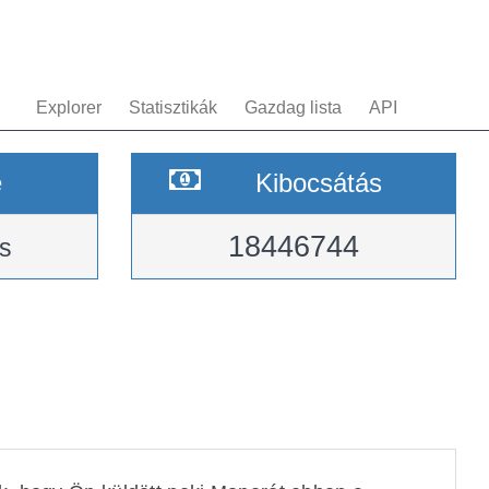
Explorer
Statisztikák
Gazdag lista
API
e
Kibocsátás
18446744
s