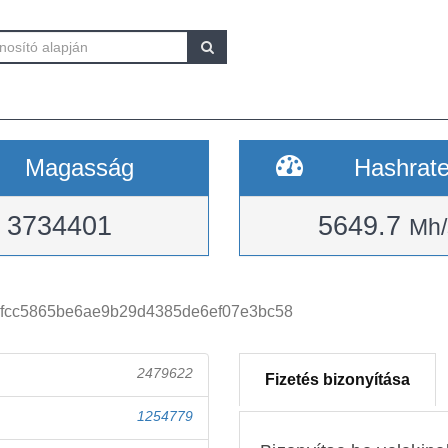
Magasság
Hashrat
3734401
5649.7
Mh/
8fcc5865be6ae9b29d4385de6ef07e3bc58
2479622
Fizetés bizonyítása
1254779