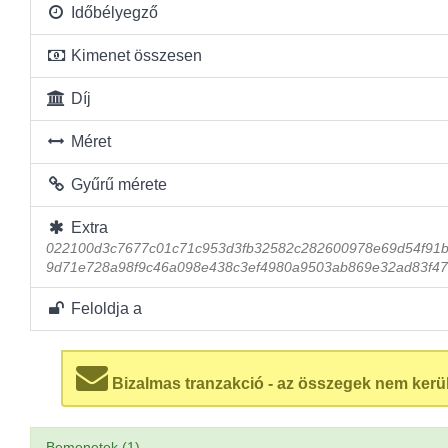
Időbélyegző
Kimenet összesen
Díj
Méret
Gyűrű mérete
Extra
022100d3c7677c01c71c953d3fb32582c282600978e69d54f91b
9d71e728a98f9c46a098e438c3ef4980a9503ab869e32ad83f47
Feloldja a
Bizalmas tranzakció - az összegek nem kerü
Bemenetek (1)