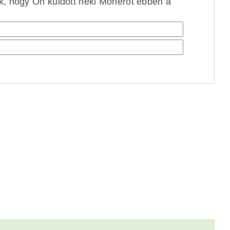
ek, hogy Ön küldött neki Monerót ebben a