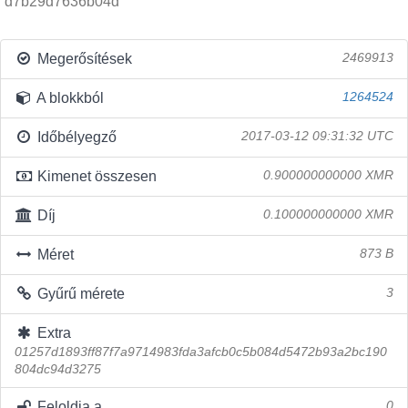
d7b29d7636b04d
Megerősítések
2469913
A blokkból
1264524
Időbélyegző
2017-03-12 09:31:32 UTC
Kimenet összesen
0.900000000000 XMR
Díj
0.100000000000 XMR
Méret
873 B
Gyűrű mérete
3
Extra
01257d1893ff87f7a9714983fda3afcb0c5b084d5472b93a2bc190
804dc94d3275
Feloldja a
0