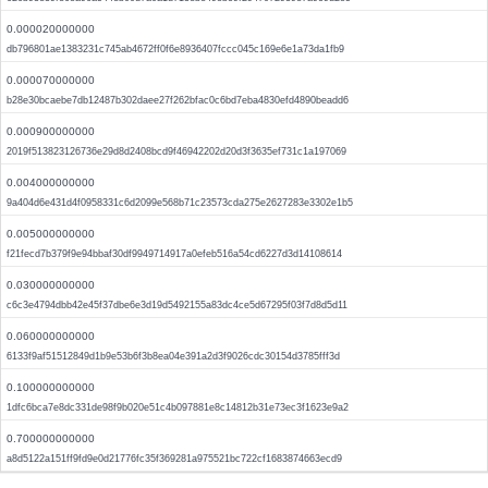
0.000020000000
db796801ae1383231c745ab4672ff0f6e8936407fccc045c169e6e1a73da1fb9
0.000070000000
b28e30bcaebe7db12487b302daee27f262bfac0c6bd7eba4830efd4890beadd6
0.000900000000
2019f513823126736e29d8d2408bcd9f46942202d20d3f3635ef731c1a197069
0.004000000000
9a404d6e431d4f0958331c6d2099e568b71c23573cda275e2627283e3302e1b5
0.005000000000
f21fecd7b379f9e94bbaf30df9949714917a0efeb516a54cd6227d3d14108614
0.030000000000
c6c3e4794dbb42e45f37dbe6e3d19d5492155a83dc4ce5d67295f03f7d8d5d11
0.060000000000
6133f9af51512849d1b9e53b6f3b8ea04e391a2d3f9026cdc30154d3785fff3d
0.100000000000
1dfc6bca7e8dc331de98f9b020e51c4b097881e8c14812b31e73ec3f1623e9a2
0.700000000000
a8d5122a151ff9fd9e0d21776fc35f369281a975521bc722cf1683874663ecd9