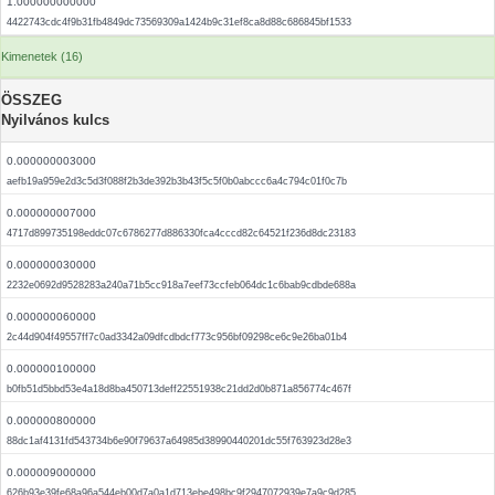
1.000000000000
4422743cdc4f9b31fb4849dc73569309a1424b9c31ef8ca8d88c686845bf1533
Kimenetek (16)
ÖSSZEG
Nyilvános kulcs
0.000000003000
aefb19a959e2d3c5d3f088f2b3de392b3b43f5c5f0b0abccc6a4c794c01f0c7b
0.000000007000
4717d899735198eddc07c6786277d886330fca4cccd82c64521f236d8dc23183
0.000000030000
2232e0692d9528283a240a71b5cc918a7eef73ccfeb064dc1c6bab9cdbde688a
0.000000060000
2c44d904f49557ff7c0ad3342a09dfcdbdcf773c956bf09298ce6c9e26ba01b4
0.000000100000
b0fb51d5bbd53e4a18d8ba450713deff22551938c21dd2d0b871a856774c467f
0.000000800000
88dc1af4131fd543734b6e90f79637a64985d38990440201dc55f763923d28e3
0.000009000000
626b93e39fe68a96a544eb00d7a0a1d713ebe498bc9f2947072939e7a9c9d285