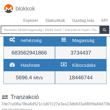
blokkok
Explorer
Statisztikák
Gazdag lista
API
nehézség
Magasság
683562941866
3734437
Hashrate
Kibocsátás
5696.4
18446744
Mh/s
Tranzakció
7de7ce08a78ba6d521c1d07c27e3ea13db633a9805fa84d73b