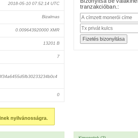
Bizonyítsa be valakin
2018-05-10 07:52:14 UTC
tranzakcióban.:
Bizalmas
0.009643920000 XMR
13201 B
7
f34a6455d5fb30233234b0c4
0
lnek nyilvánosságra.
Kimenetek (2)