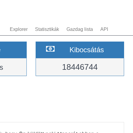
Explorer
Statisztikák
Gazdag lista
API
e
Kibocsátás
18446744
s