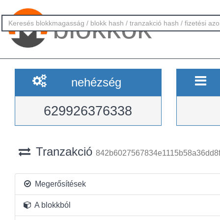
blokkok
nehézség
629926376338
Tranzakció
842b6027567834e1115b58a36dd8
Megerősítések
A blokkból