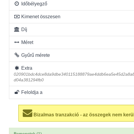
Időbélyegző
Kimenet összesen
Díj
Méret
Gyűrű mérete
Extra
020901bdc4dce8da9dbe340115188879ae4ddb6ea5e45d2a8a8
d04a381294fb0
Feloldja a
Bizalmas tranzakció - az összegek nem kerü
Bemenetek (1)