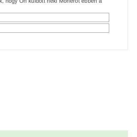
ek, hogy Ön küldött neki Monerót ebben a