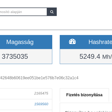
Magasság
Hashrat
3735035
5249.4
Mh/
f42648b60619ee051be1e576b7e06c32a1c4
2165475
Fizetés bizonyítása
1569560