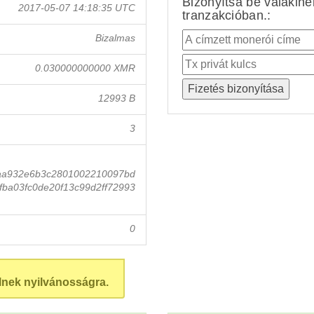
Bizonyítsa be valakin
2017-05-07 14:18:35 UTC
tranzakcióban.:
Bizalmas
0.030000000000 XMR
12993 B
3
aa932e6b3c2801002210097bd
ba03fc0de20f13c99d2ff72993
0
lnek nyilvánosságra.