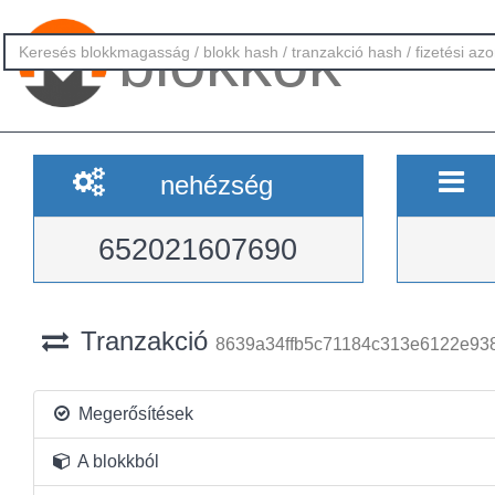
blokkok
nehézség
652021607690
Tranzakció
8639a34ffb5c71184c313e6122e9
Megerősítések
A blokkból