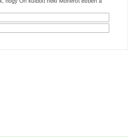
ek, hogy Ön küldött neki Monerót ebben a