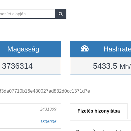
Magasság
Hashrat
3736314
5433.5
Mh/
383da07710b16e480027ad832d0cc1371d7e
2431309
Fizetés bizonyítása
1305005