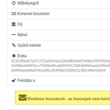
Időbélyegző
Kimenet összesen
Díj
Méret
Gyűrű mérete
Extra
0131389af27e571727ab5151e122b4f820af47549b14787592d
63298af44847bcc77849e58ca84047b123d5184f44adab2f5bb8f
66946fa4a89a070ce246c203049212900211382c49b41b693
Feloldja a
Bizalmas tranzakció - az összegek nem kerü