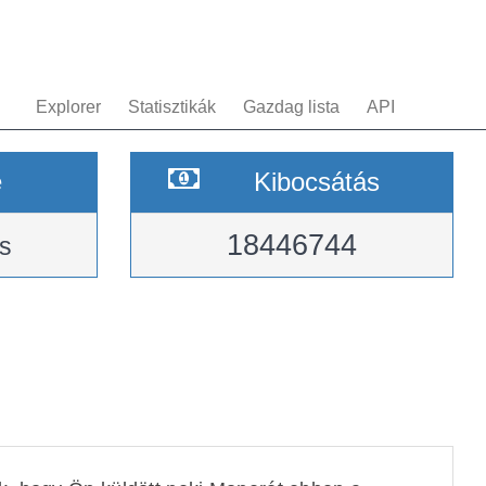
Explorer
Statisztikák
Gazdag lista
API
e
Kibocsátás
18446744
s