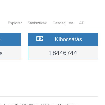
Explorer
Statisztikák
Gazdag lista
API
e
Kibocsátás
18446744
s