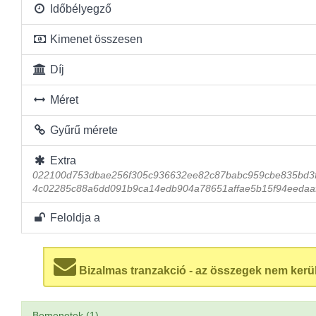
Időbélyegző
Kimenet összesen
Díj
Méret
Gyűrű mérete
Extra
022100d753dbae256f305c936632ee82c87babc959cbe835bd3
4c02285c88a6dd091b9ca14edb904a78651affae5b15f94eedaa
Feloldja a
Bizalmas tranzakció - az összegek nem kerü
Bemenetek (1)