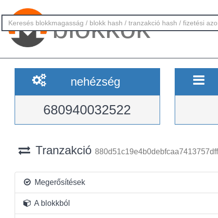
blokkok
nehézség
680940032522
Tranzakció
880d51c19e4b0debfcaa7413757dff
Megerősítések
A blokkból