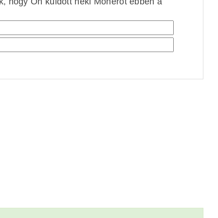
ek, hogy Ön küldött neki Monerót ebben a