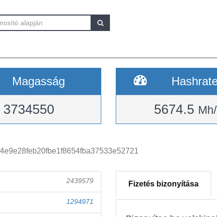
Magasság
Hashrat
3734550
5674.5
Mh/
4e9e28feb20fbe1f8654fba37533e52721
2439579
Fizetés bizonyítása
1294971