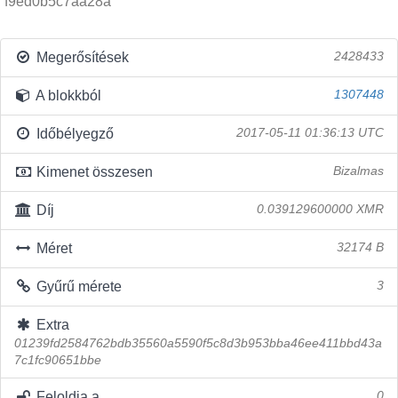
f9ed0b5c7aa28a
Megerősítések
2428433
A blokkból
1307448
Időbélyegző
2017-05-11 01:36:13 UTC
Kimenet összesen
Bizalmas
Díj
0.039129600000 XMR
Méret
32174 B
Gyűrű mérete
3
Extra
01239fd2584762bdb35560a5590f5c8d3b953bba46ee411bbd43a
7c1fc90651bbe
Feloldja a
0