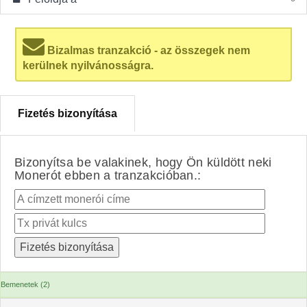
Bizalmas tranzakció - az összegek nem
kerülnek nyilvánosságra.
Fizetés bizonyítása
Bizonyítsa be valakinek, hogy Ön küldött neki
Monerót ebben a tranzakcióban.:
Bemenetek (2)