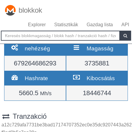
blokkok
Explorer
Statisztikák
Gazdag lista
API
nehézség
Magasság
679264686293
3735881
Hashrate
Kibocsátás
5660.5
18446744
Mh/s
Tranzakció
a12c729afa7731be3bad17174707352ec0e35dc9207443a262