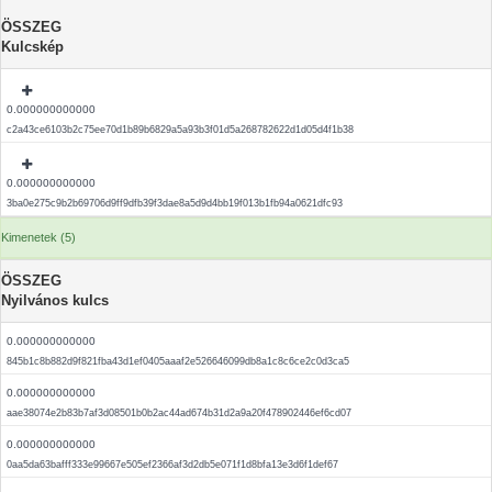
ÖSSZEG
Kulcskép
0.000000000000
c2a43ce6103b2c75ee70d1b89b6829a5a93b3f01d5a268782622d1d05d4f1b38
0.000000000000
3ba0e275c9b2b69706d9ff9dfb39f3dae8a5d9d4bb19f013b1fb94a0621dfc93
Kimenetek (5)
ÖSSZEG
Nyilvános kulcs
0.000000000000
845b1c8b882d9f821fba43d1ef0405aaaf2e526646099db8a1c8c6ce2c0d3ca5
0.000000000000
aae38074e2b83b7af3d08501b0b2ac44ad674b31d2a9a20f478902446ef6cd07
0.000000000000
0aa5da63bafff333e99667e505ef2366af3d2db5e071f1d8bfa13e3d6f1def67