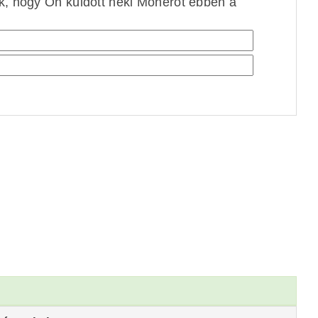
ek, hogy Ön küldött neki Monerót ebben a