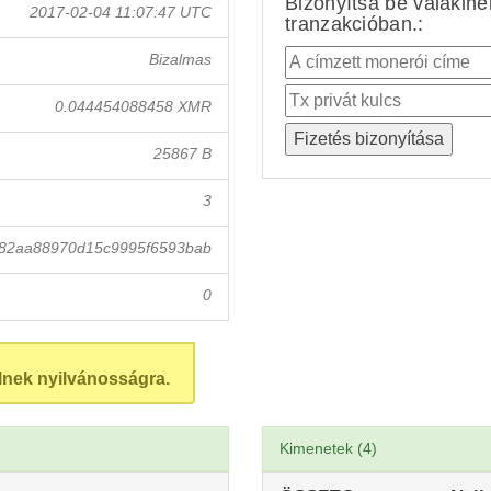
Bizonyítsa be valakin
2017-02-04 11:07:47 UTC
tranzakcióban.:
Bizalmas
0.044454088458 XMR
25867 B
3
b82aa88970d15c9995f6593bab
0
lnek nyilvánosságra.
Kimenetek (4)