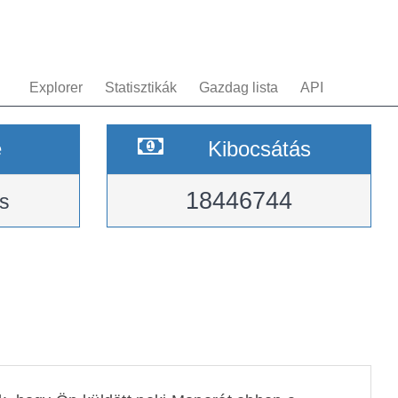
Explorer
Statisztikák
Gazdag lista
API
e
Kibocsátás
18446744
s