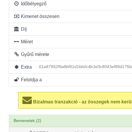
Időbélyegző
Kimenet összesen
Díj
Méret
Gyűrű mérete
Extra
01a87992f9a8bf91d1bb0c4b3d3c8043ef99d175
Feloldja a
Bizalmas tranzakció - az összegek nem kerü
Bemenetek (2)