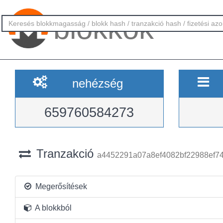
blokkok
nehézség
659760584273
Tranzakció
a4452291a07a8ef4082bf22988ef74
Megerősítések
A blokkból