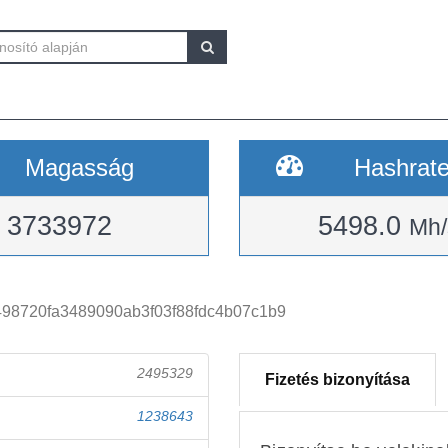
Magasság
Hashrat
3733972
5498.0
Mh/
98720fa3489090ab3f03f88fdc4b07c1b9
2495329
Fizetés bizonyítása
1238643