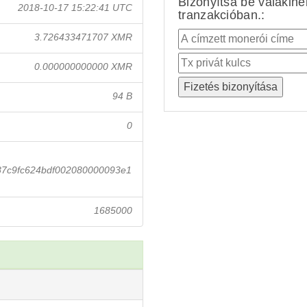
Bizonyítsa be valakin
2018-10-17 15:22:41 UTC
tranzakcióban.:
3.726433471707 XMR
0.000000000000 XMR
94 B
0
87c9fc624bdf002080000093e1
1685000