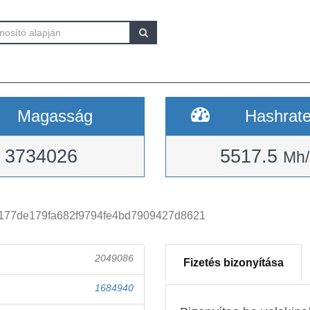
Magasság
Hashrat
3734026
5517.5
Mh/
177de179fa682f9794fe4bd7909427d8621
2049086
Fizetés bizonyítása
1684940