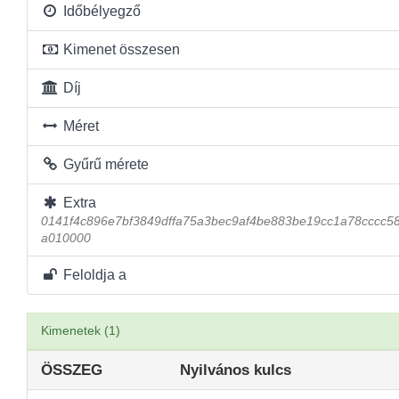
Időbélyegző
Kimenet összesen
Díj
Méret
Gyűrű mérete
Extra
0141f4c896e7bf3849dffa75a3bec9af4be883be19cc1a78cccc5
a010000
Feloldja a
Kimenetek (1)
ÖSSZEG
Nyilvános kulcs