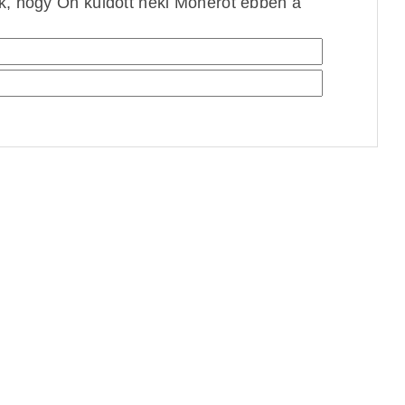
ek, hogy Ön küldött neki Monerót ebben a