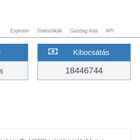
Explorer
Statisztikák
Gazdag lista
API
e
Kibocsátás
18446744
s