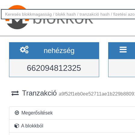
blokkok
nehézség
662094812325
Tranzakció
a9f52f1eb0ee52711ae1b229b8809
Megerősítések
A blokkból